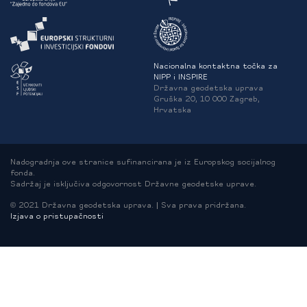
Nacionalna kontaktna točka za
NIPP i INSPIRE
Državna geodetska uprava
Gruška 20, 10 000 Zagreb,
Hrvatska
Nadogradnja ove stranice sufinancirana je iz Europskog socijalnog
fonda.
Sadržaj je isključiva odgovornost Državne geodetske uprave.
© 2021 Državna geodetska uprava. | Sva prava pridržana.
Izjava o pristupačnosti