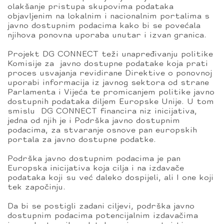
olakšanje pristupa skupovima podataka
objavljenim na lokalnim i nacionalnim portalima s
javno dostupnim podacima kako bi se povećala
njihova ponovna uporaba unutar i izvan granica.
Projekt DG CONNECT teži unapređivanju politike
Komisije za javno dostupne podatake koja prati
proces usvajanja revidirane Direktive o ponovnoj
uporabi informacija iz javnog sektora od strane
Parlamenta i Vijeća te promicanjem politike javno
dostupnih podataka diljem Europske Unije. U tom
smislu DG CONNECT financira niz inicijativa,
jedna od njih je i Podrška javno dostupnim
podacima, za stvaranje osnove pan europskih
portala za javno dostupne podatke.
Podrška javno dostupnim podacima je pan
Europska inicijativa koja cilja i na izdavače
podataka koji su već daleko dospijeli, ali I one koji
tek započinju.
Da bi se postigli zadani ciljevi, podrška javno
dostupnim podacima potencijalnim izdavačima