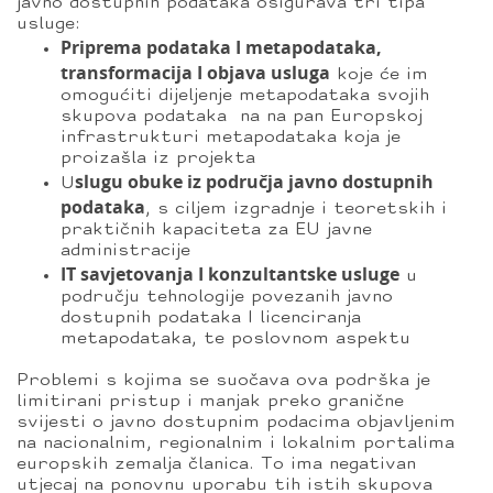
javno dostupnih podataka osigurava tri tipa
usluge:
Priprema podataka I metapodataka,
transformacija I objava usluga
koje će im
omogućiti dijeljenje metapodataka svojih
skupova podataka na na pan Europskoj
infrastrukturi metapodataka koja je
proizašla iz projekta
slugu obuke iz područja javno dostupnih
U
podataka
, s ciljem izgradnje i teoretskih i
praktičnih kapaciteta za EU javne
administracije
IT savjetovanja I konzultantske usluge
u
području tehnologije povezanih javno
dostupnih podataka I licenciranja
metapodataka, te poslovnom aspektu
Problemi s kojima se suočava ova podrška je
limitirani pristup i manjak preko granične
svijesti o javno dostupnim podacima objavljenim
na nacionalnim, regionalnim i lokalnim portalima
europskih zemalja članica. To ima negativan
utjecaj na ponovnu uporabu tih istih skupova