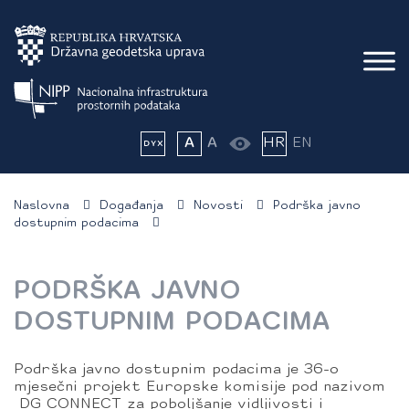
A
A
HR
EN
Naslovna
Događanja
Novosti
Podrška javno
dostupnim podacima
PODRŠKA JAVNO
DOSTUPNIM PODACIMA
Podrška javno dostupnim podacima je 36-o
mjesečni projekt Europske komisije pod nazivom
DG CONNECT za poboljšanje vidljivosti i