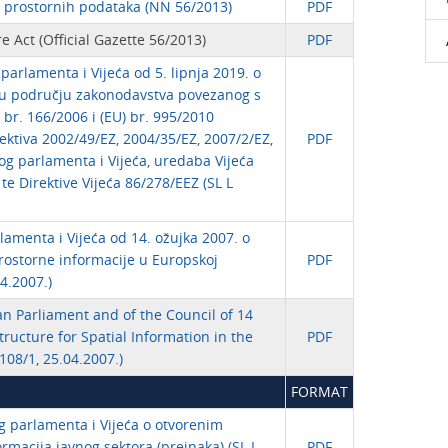
i prostornih podataka (NN 56/2013)
PDF
e Act (Official Gazette 56/2013)
PDF
arlamenta i Vijeća od 5. lipnja 2019. o
a u području zakonodavstva povezanog s
 br. 166/2006 i (EU) br. 995/2010
ektiva 2002/49/EZ, 2004/35/EZ, 2007/2/EZ,
PDF
g parlamenta i Vijeća, uredaba Vijeća
 te Direktive Vijeća 86/278/EEZ (SL L
amenta i Vijeća od 14. ožujka 2007. o
prostorne informacije u Europskoj
PDF
04.2007.)
an Parliament and of the Council of 14
ructure for Spatial Information in the
PDF
08/1, 25.04.2007.)
FORMAT
g parlamenta i Vijeća o otvorenim
rmacija javnog sektora (preinaka) (SL L
PDF