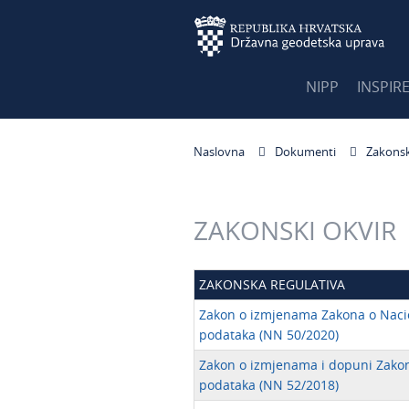
NIPP
INSPIR
Naslovna
Dokumenti
Zakonsk
ZAKONSKI OKVIR
ZAKONSKA REGULATIVA
Zakon o izmjenama Zakona o Nacio
podataka (NN 50/2020)
Zakon o izmjenama i dopuni Zakona
podataka (NN 52/2018)