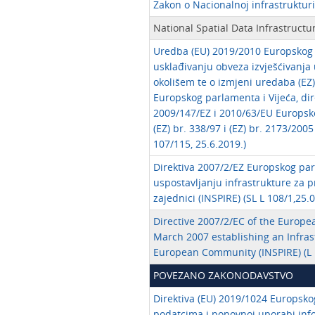
Zakon o Nacionalnoj infrastruktur
National Spatial Data Infrastructur
Uredba (EU) 2019/2010 Europskog p
usklađivanju obveza izvješćivanj
okolišem te o izmjeni uredaba (EZ)
Europskog parlamenta i Vijeća, dir
2009/147/EZ i 2010/63/EU Europsko
(EZ) br. 338/97 i (EZ) br. 2173/2005
107/115, 25.6.2019.)
Direktiva 2007/2/EZ Europskog parl
uspostavljanju infrastrukture za 
zajednici (INSPIRE) (SL L 108/1,25.
Directive 2007/2/EC of the Europe
March 2007 establishing an Infrast
European Community (INSPIRE) (L 1
POVEZANO ZAKONODAVSTVO
Direktiva (EU) 2019/1024 Europsko
podatcima i ponovnoj uporabi info