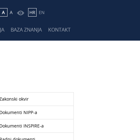
A
A
HR
EN
JA
BAZA ZNANJA
KONTAKT
Zakonski okvir
Dokumenti NIPP-a
Dokumenti INSPIRE-a
Radni dokumenti