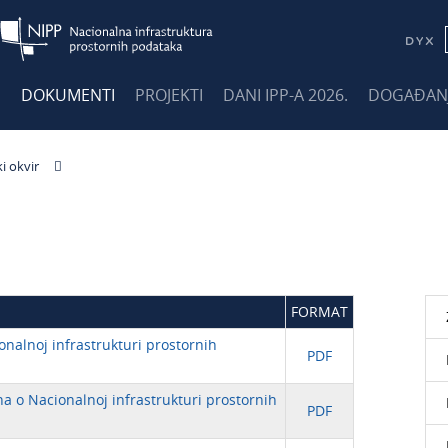
E
DOKUMENTI
PROJEKTI
DANI IPP-A 2026.
DOGAĐAN
i okvir
FORMAT
nalnoj infrastrukturi prostornih
PDF
 o Nacionalnoj infrastrukturi prostornih
PDF