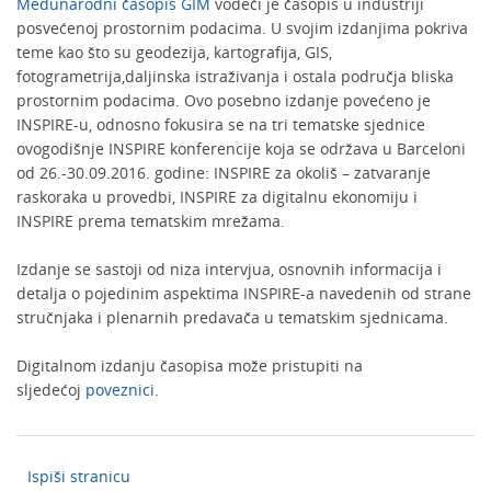
Međunarodni časopis GIM
vodeći je časopis u industriji
posvećenoj prostornim podacima. U svojim izdanjima pokriva
teme kao što su geodezija, kartografija, GIS,
fotogrametrija,daljinska istraživanja i ostala područja bliska
prostornim podacima. Ovo posebno izdanje povećeno je
INSPIRE-u, odnosno fokusira se na tri tematske sjednice
ovogodišnje INSPIRE konferencije koja se održava u Barceloni
od 26.-30.09.2016. godine: INSPIRE za okoliš – zatvaranje
raskoraka u provedbi, INSPIRE za digitalnu ekonomiju i
INSPIRE prema tematskim mrežama.
Izdanje se sastoji od niza intervjua, osnovnih informacija i
detalja o pojedinim aspektima INSPIRE-a navedenih od strane
stručnjaka i plenarnih predavača u tematskim sjednicama.
Digitalnom izdanju časopisa može pristupiti na
sljedećoj
poveznici
.
Ispiši stranicu