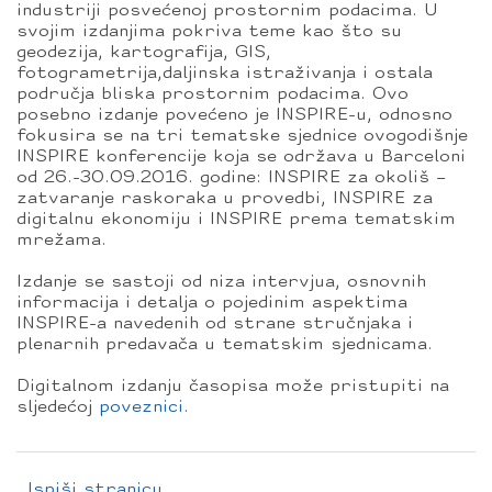
industriji posvećenoj prostornim podacima. U
svojim izdanjima pokriva teme kao što su
geodezija, kartografija, GIS,
fotogrametrija,daljinska istraživanja i ostala
područja bliska prostornim podacima. Ovo
posebno izdanje povećeno je INSPIRE-u, odnosno
fokusira se na tri tematske sjednice ovogodišnje
INSPIRE konferencije koja se održava u Barceloni
od 26.-30.09.2016. godine: INSPIRE za okoliš –
zatvaranje raskoraka u provedbi, INSPIRE za
digitalnu ekonomiju i INSPIRE prema tematskim
mrežama.
Izdanje se sastoji od niza intervjua, osnovnih
informacija i detalja o pojedinim aspektima
INSPIRE-a navedenih od strane stručnjaka i
plenarnih predavača u tematskim sjednicama.
Digitalnom izdanju časopisa može pristupiti na
sljedećoj
poveznici
.
Ispiši stranicu