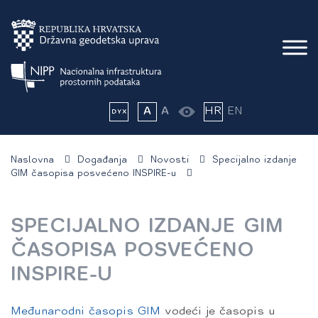
A
A
HR
EN
Naslovna
Događanja
Novosti
Specijalno izdanje
GIM časopisa posvećeno INSPIRE-u
SPECIJALNO IZDANJE GIM
ČASOPISA POSVEĆENO
INSPIRE-U
Međunarodni časopis GIM
vodeći je časopis u