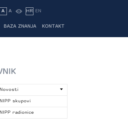
A
A
HR
EN
BAZA ZNANJA
KONTAKT
VNIK
Novosti
NIPP skupovi
NIPP radionice