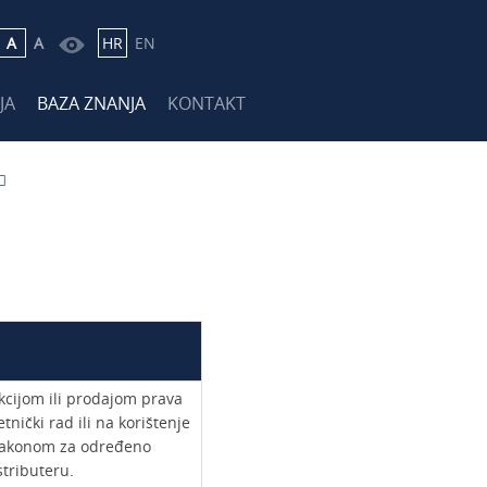
A
A
HR
EN
JA
BAZA ZNANJA
KONTAKT
kcijom ili prodajom prava
nički rad ili na korištenje
e zakonom za određeno
tributeru.