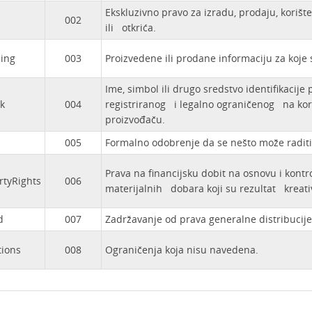
Ekskluzivno pravo za izradu, prodaju, korište
002
ili otkrića.
ing
003
Proizvedene ili prodane informaciju za koje 
Ime, simbol ili drugo sredstvo identifikacije
k
004
registriranog i legalno ograničenog na koriš
proizvođaču.
005
Formalno odobrenje da se nešto može raditi
Prava na financijsku dobit na osnovu i kontr
rtyRights
006
materijalnih dobara koji su rezultat kreati
d
007
Zadržavanje od prava generalne distribucije i
tions
008
Ograničenja koja nisu navedena.