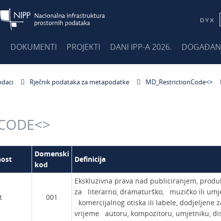
E
DOKUMENTI
PROJEKTI
DANI IPP-A 2026.
DOGAĐAN
daci
Rječnik podataka za metapodatke
MD_RestrictionCode<
>
NCODE<
>
Domenski
nost
Definicija
kod
Ekskluzivna prava nad publiciranjem, produ
za literarno, dramaturško, muzičko ili umjet
t
001
komercijalnog otiska ili labele, dodjeljen
vrijeme autoru, kompozitoru, umjetniku, dis