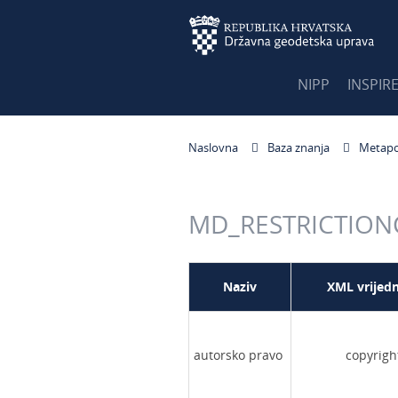
NIPP
INSPIR
Naslovna
Baza znanja
Metapo
MD_RESTRICTIO
Naziv
XML vrijed
autorsko pravo
copyrigh