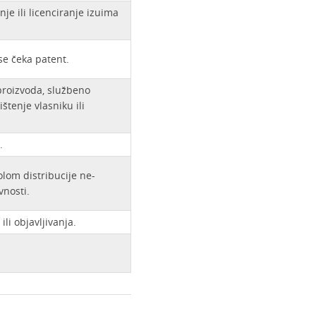
nje ili licenciranje izuima
se čeka patent.
 proizvoda, službeno
tenje vlasniku ili
.
olom distribucije ne-
vnosti.
li objavljivanja.