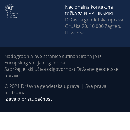
Nacionalna kontaktna
točka za NIPP i INSPIRE
Državna geodetska uprava
Gruška 20, 10 000 Zagreb,
Hrvatska
Nadogradnja ove stranice sufinancirana je iz
Europskog socijalnog fonda.
Sadržaj je isključiva odgovornost Državne geodetske
uprave.
© 2021 Državna geodetska uprava. | Sva prava
pridržana.
Izjava o pristupačnosti