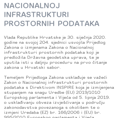
NACIONALNOJ
INFRASTRUKTURI
PROSTORNIH PODATAKA
Vlada Republike Hrvatske je 30. siječnja 2020.
godine na svojoj 204. sjednici usvojila Prijedlog
Zakona o izmjenama Zakona o Nacionalnoj
infrastrukturi prostornih podataka koji je
predložila Državna geodetska uprava, te je
uputila isti u daljnju proceduru na prvo čitanje
zakona u Hrvatski sabor.
Temeljem Prijedloga Zakona usklađuje se važeći
Zakon o Nacionalnoj infrastrukturi prostornih
podataka s Direktivom INSPIRE koja je izmijenjena
stupanjem na snagu Uredbe (EU) 2019/1010
Europskog parlamenta i Vijeća od 5. lipnja 2019.
o usklađivanju obveza izvješćivanja u području
zakonodavstva povezanoga s okolišem te o
izmjeni Uredaba (EZ) br. 166/2006 i (EU) br.
995/2010 Europskog parlamenta i Vijeća,