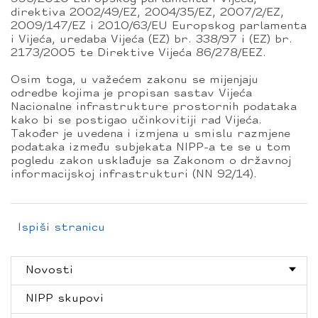
direktiva 2002/49/EZ, 2004/35/EZ, 2007/2/EZ,
2009/147/EZ i 2010/63/EU Europskog parlamenta
i Vijeća, uredaba Vijeća (EZ) br. 338/97 i (EZ) br.
2173/2005 te Direktive Vijeća 86/278/EEZ.
Osim toga, u važećem zakonu se mijenjaju
odredbe kojima je propisan sastav Vijeća
Nacionalne infrastrukture prostornih podataka
kako bi se postigao učinkovitiji rad Vijeća.
Također je uvedena i izmjena u smislu razmjene
podataka između subjekata NIPP-a te se u tom
pogledu zakon usklađuje sa Zakonom o državnoj
informacijskoj infrastrukturi (NN 92/14).
Ispiši stranicu
Novosti
NIPP skupovi