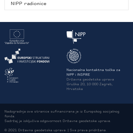
NIPP radionice
Nacionalna kontaktna točka za
NIPP i INSPIRE
Državna geodetska uprava
Gruška 20, 10 000 Zagreb,
Hrvatska
Nadogradnja ove stranice sufinancirana je iz Europskog socijalnog
fonda.
Sadržaj je isključiva odgovornost Državne geodetske uprave.
© 2021 Državna geodetska uprava. | Sva prava pridržana.