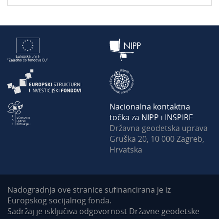
Nacionalna kontaktna
točka za NIPP i INSPIRE
Državna geodetska uprava
Gruška 20, 10 000 Zagreb,
Hrvatska
Nadogradnja ove stranice sufinancirana je iz
Europskog socijalnog fonda.
Sadržaj je isključiva odgovornost Državne geodetske