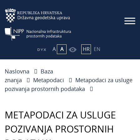
A
A
HR
EN
Naslovna
Baza
znanja
Metapodaci
Metapodaci za usluge
pozivanja prostornih podataka
METAPODACI ZA USLUGE
POZIVANJA PROSTORNIH