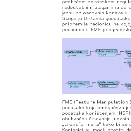
pratećom zakonskom regulat
nedostatnim ulaganjima od s
jednu od osnovnih koraka u 
Stoga je Državna geodetska
pripremila radionicu na kojo
podacima u FME programsk
FME (Feature Manipulation E
podataka koja omogućava je
podataka korištenjem INSPI
obuhvaća učitavanje ulaznih 
„transformera“ kako bi se do
Korisnici su mogli pratiti 