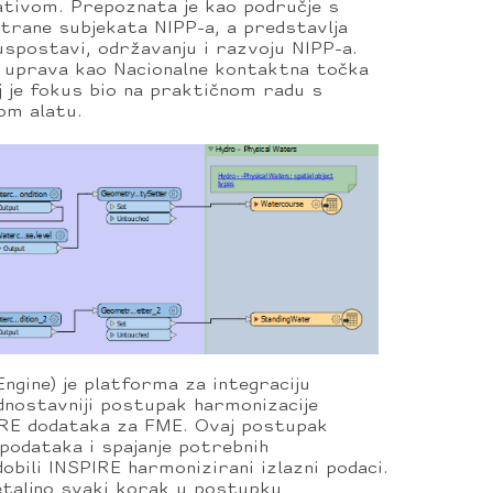
ivom. Prepoznata je kao područje s
trane subjekata NIPP-a, a predstavlja
uspostavi, održavanju i razvoju NIPP-a.
 uprava kao Nacionalne kontaktna točka
j je fokus bio na praktičnom radu s
om alatu.
ngine) je platforma za integraciju
dnostavniji postupak harmonizacije
RE dodataka za FME. Ovaj postupak
podataka i spajanje potrebnih
bili INSPIRE harmonizirani izlazni podaci.
detaljno svaki korak u postupku