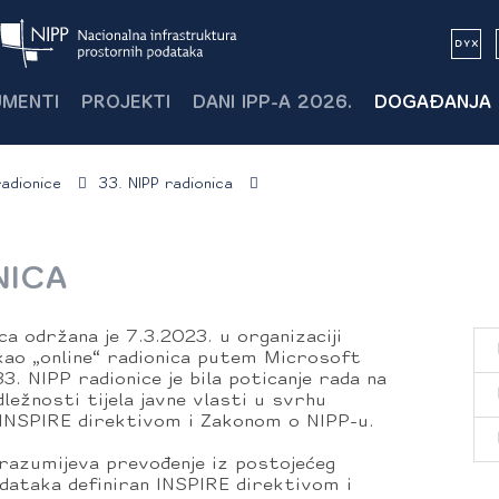
MENTI
PROJEKTI
DANI IPP-A 2026.
DOGAĐANJA
radionice
33. NIPP radionica
NICA
a održana je 7.3.2023. u organizaciji
ao „online“ radionica putem Microsoft
. NIPP radionice je bila poticanje rada na
ležnosti tijela javne vlasti u svrhu
h INSPIRE direktivom i Zakonom o NIPP-u.
razumijeva prevođenje iz postojećeg
dataka definiran INSPIRE direktivom i