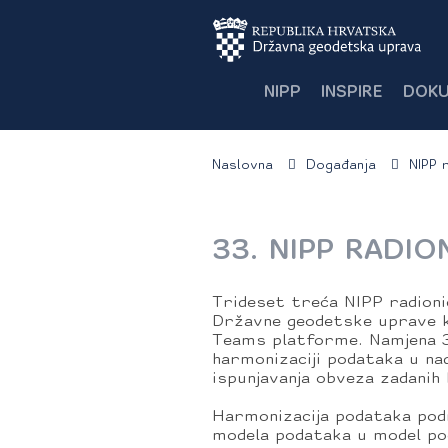
NIPP
INSPIRE
DOKU
Naslovna
Događanja
NIPP 
33. NIPP RADIO
Trideset treća NIPP radionic
Državne geodetske uprave k
Teams platforme. Namjena 33
harmonizaciji podataka u nad
ispunjavanja obveza zadani
Harmonizacija podataka pod
modela podataka u model po