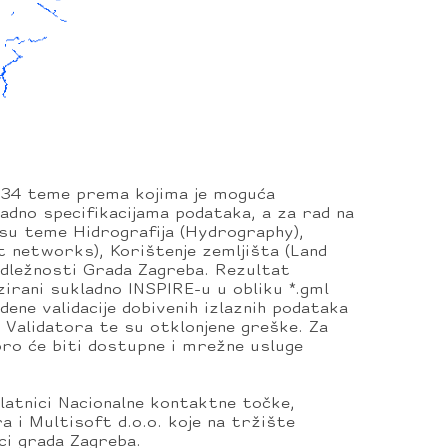
 34 teme prema kojima je moguća
adno specifikacijama podataka, a za rad na
 su teme Hidrografija (Hydrography),
networks), Korištenje zemljišta (Land
nadležnosti Grada Zagreba. Rezultat
zirani sukladno INSPIRE-u u obliku *.gml
ene validacije dobivenih izlaznih podataka
Validatora te su otklonjene greške. Za
ro će biti dostupne i mrežne usluge
jelatnici Nacionalne kontaktne točke,
 i Multisoft d.o.o. koje na tržište
ci grada Zagreba.