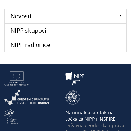
Novosti
NIPP skupovi
NIPP radionice
Nacionalna kontaktna
točka za NIPP i INSPIRE
Državna geodetska uprava