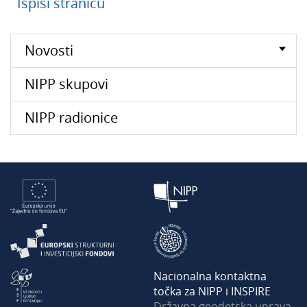
Ispiši stranicu
Novosti
NIPP skupovi
NIPP radionice
Nacionalna kontaktna
točka za NIPP i INSPIRE
Državna geodetska uprava