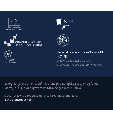
Nacionalna kontaktna točka za NIPP i
INSPIRE
Državna geodetska uprava
Gruška 20, 10 000 Zagreb, Hrvatska
Nadogradnja ove stranice sufinancirana je iz Europskog socijalnog fonda.
Sadržaj je isključiva odgovornost Državne geodetske uprave.
© 2021 Državna geodetska uprava. | Sva prava pridržana.
Izjava o pristupačnosti