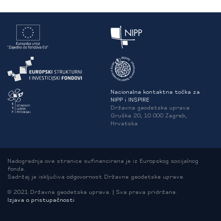
Nacionalna kontaktna točka za
NIPP i INSPIRE
Državna geodetska uprava
Gruška 20, 10 000 Zagreb,
Hrvatska
Nadogradnja ove stranice sufinancirana je iz Europskog socijalnog
fonda.
Sadržaj je isključiva odgovornost Državne geodetske uprave.
© 2021 Državna geodetska uprava. | Sva prava pridržana.
Izjava o pristupačnosti