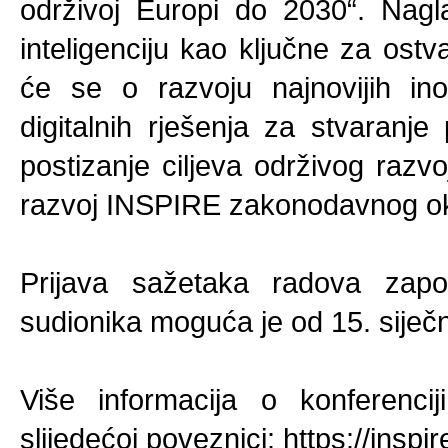
održivoj Europi do 2030“. Nagl
inteligenciju kao ključne za ostva
će se o razvoju najnovijih ino
digitalnih rješenja za stvaranje 
postizanje ciljeva održivog razv
razvoj INSPIRE zakonodavnog okv
Prijava sažetaka radova započ
sudionika moguća je od 15. siječ
Više informacija o konferenc
slijedećoj poveznici:
https://insp