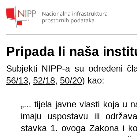
Pripada li naša insti
Subjekti NIPP-a su određeni č
56/13
,
52/18
,
50/20
) kao:
„... tijela javne vlasti koja 
imaju uspostavu ili održav
stavka 1. ovoga Zakona i k