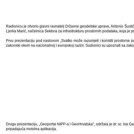
Radionicu je otvorio glavni ravnatelj Državne geodetske uprave, Antonio Šust
Ljerka Marić, načelnica Sektora za infrastrukturu prostornih podataka, koja je 
Prvu prezentaciju pod naslovom „Svatko može razumjeti i koristiti prostorne po
zakonski okviri na nacionalnoj i europskoj razini. Sudionici su upoznati sa
Drugu prezentaciju, „Geoportal NIPP-a i GeoHrvatska“, održala je dr. sc. Iva Ga
pripadajuća mobilna aplikacija.