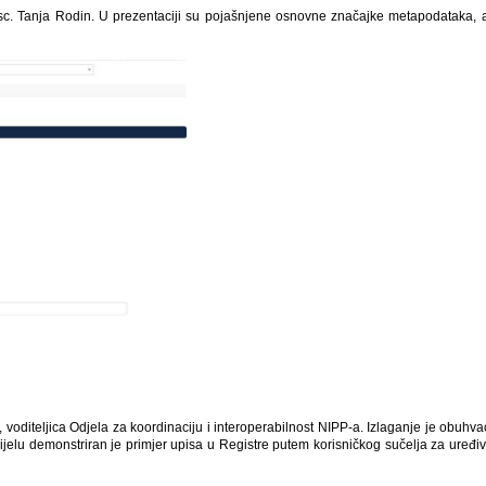
 Tanja Rodin. U prezentaciji su pojašnjene osnovne značajke metapodataka, alati 
diteljica Odjela za koordinaciju i interoperabilnost NIPP-a. Izlaganje je obuhvaćalo
jelu demonstriran je primjer upisa u Registre putem korisničkog sučelja za uređi