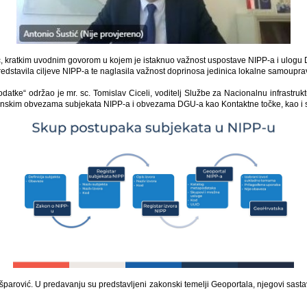
ić, kratkim uvodnim govorom u kojem je istaknuo važnost uspostave NIPP-a i ulogu 
predstavila ciljeve NIPP-a te naglasila važnost doprinosa jedinica lokalne samoupra
datke“ održao je mr. sc. Tomislav Ciceli, voditelj Službe za Nacionalnu infrastru
 zakonskim obvezama subjekata NIPP-a i obvezama DGU-a kao Kontaktne točke, kao 
šparović. U predavanju su predstavljeni zakonski temelji Geoportala, njegovi sasta