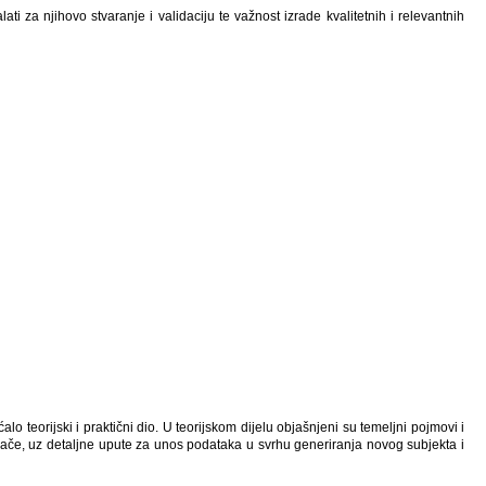
za njihovo stvaranje i validaciju te važnost izrade kvalitetnih i relevantnih
 teorijski i praktični dio. U teorijskom dijelu objašnjeni su temeljni pojmovi i
vače, uz detaljne upute za unos podataka u svrhu generiranja novog subjekta i