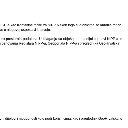
DGU-a kao Kontaktne točke za NIPP. Nakon toga sudionicima se obratila mr. sc.
ve u njegovoj uspostavi i razvoju.
kturu prostornih podataka. U izlaganju su objašnjeni temeljni pojmovi NIPP-a te
i s osnovama Registara NIPP-a, Geoportala NIPP-a i preglednika GeoHrvatska.
vni dijelovi i mogućnosti koje nudi korisnicima, kao i preglednik GeoHrvatska te