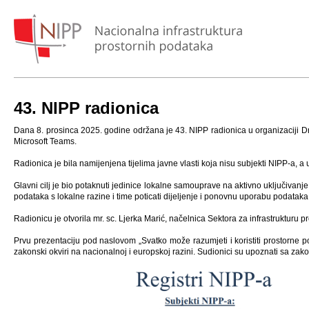
43. NIPP radionica
Dana 8. prosinca 2025. godine održana je 43. NIPP radionica u organizaciji 
Microsoft Teams.
Radionica je bila namijenjena tijelima javne vlasti koja nisu subjekti NIPP-a,
Glavni cilj je bio potaknuti jedinice lokalne samouprave na aktivno uključivanje
podataka s lokalne razine i time poticati dijeljenje i ponovnu uporabu podataka,
Radionicu je otvorila mr. sc. Ljerka Marić, načelnica Sektora za infrastrukturu
Prvu prezentaciju pod naslovom „Svatko može razumjeti i koristiti prostorne po
zakonski okviri na nacionalnoj i europskoj razini. Sudionici su upoznati sa