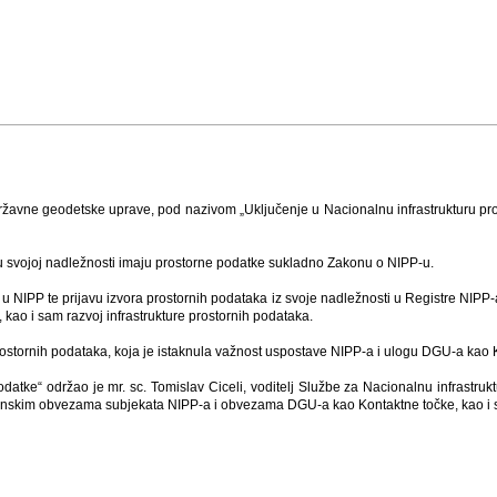
Državne geodetske uprave, pod nazivom „Uključenje u Nacionalnu infrastrukturu pr
 a u svojoj nadležnosti imaju prostorne podatke sukladno Zakonu o NIPP-u.
 u NIPP te prijavu izvora prostornih podataka iz svoje nadležnosti u Registre NIPP-a,
 kao i sam razvoj infrastrukture prostornih podataka.
 prostornih podataka, koja je istaknula važnost uspostave NIPP-a i ulogu DGU-a kao
datke“ održao je mr. sc. Tomislav Ciceli, voditelj Službe za Nacionalnu infrastru
 zakonskim obvezama subjekata NIPP-a i obvezama DGU-a kao Kontaktne točke, kao 