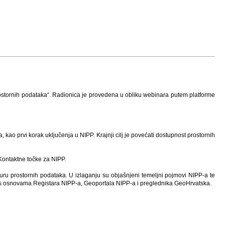
ostornih podataka“. Radionica je provedena u obliku webinara putem platforme
 kao prvi korak uključenja u NIPP. Krajnji cilj je povećati dostupnost prostornih
 Kontaktne točke za NIPP.
kturu prostornih podataka. U izlaganju su objašnjeni temeljni pojmovi NIPP-a te
i s osnovama Registara NIPP-a, Geoportala NIPP-a i preglednika GeoHrvatska.