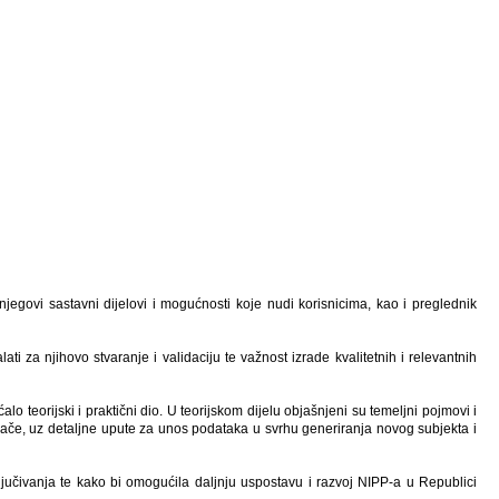
jegovi sastavni dijelovi i mogućnosti koje nudi korisnicima, kao i preglednik
za njihovo stvaranje i validaciju te važnost izrade kvalitetnih i relevantnih
 teorijski i praktični dio. U teorijskom dijelu objašnjeni su temeljni pojmovi i
vače, uz detaljne upute za unos podataka u svrhu generiranja novog subjekta i
učivanja te kako bi omogućila daljnju uspostavu i razvoj NIPP-a u Republici