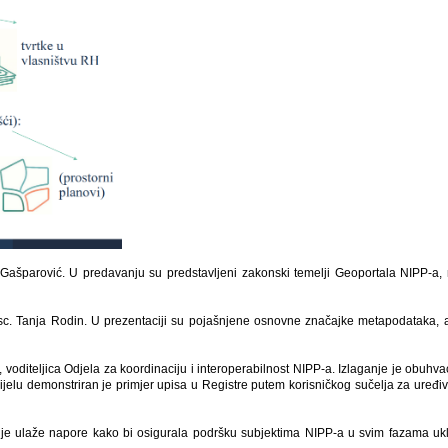
 Gašparović. U predavanju su predstavljeni zakonski temelji Geoportala NIPP-a, n
 Tanja Rodin. U prezentaciji su pojašnjene osnovne značajke metapodataka, alati 
diteljica Odjela za koordinaciju i interoperabilnost NIPP-a. Izlaganje je obuhvaćalo
jelu demonstriran je primjer upisa u Registre putem korisničkog sučelja za uređi
e ulaže napore kako bi osigurala podršku subjektima NIPP-a u svim fazama uklj