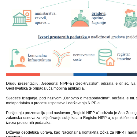
Drugu prezentaciju, „Geoportal NIPP-a i GeoHrvatska“, održala je dr. sc. Iva
GeoHrvatska te pripadajuća mobilna aplikacija.
Sljedeće izlaganje, pod nazivom „Osnovno o metapodacima“, održala je mr. sc.
metapodataka u procesu uspostave i održavanja NIPP-a.
Posljednju prezentaciju pod naslovom „Registri NIPP-a“ održala je Ana Geceg, vo
zakonska osnova za uključivanje subjekata u Registre NIPP-a, u praktičnom di
izvora prostornih podataka.
Državna geodetska uprava, kao Nacionalna kontaktna točka za NIPP, i nadalj