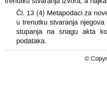
trenutku stvaranja izvora, a najk
Čl. 13 (4) Metapodaci za nov
u trenutku stvaranja njegova
stupanja na snagu akta koj
podataka.
© Copyr