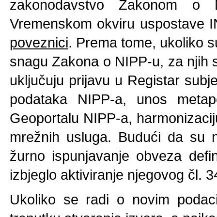
zakonodavstvo Zakonom o N
Vremenskom okviru uspostave IN
poveznici
. Prema tome, ukoliko s
snagu Zakona o NIPP-u, za njih s
uključuju prijavu u Registar subj
podataka NIPP-a, unos metap
Geoportalu NIPP-a, harmonizacij
mrežnih usluga. Budući da su na
žurno ispunjavanje obveza defi
izbjeglo aktiviranje njegovog čl. 3
Ukoliko se radi o novim podaci