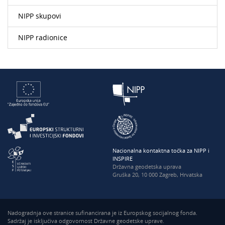
NIPP skupovi
NIPP radionice
Nacionalna kontaktna točka za NIPP i
INSPIRE
Državna geodetska uprava
Gruška 20, 10 000 Zagreb, Hrvatska
Nadogradnja ove stranice sufinancirana je iz Europskog socijalnog fonda.
Sadržaj je isključiva odgovornost Državne geodetske uprave.