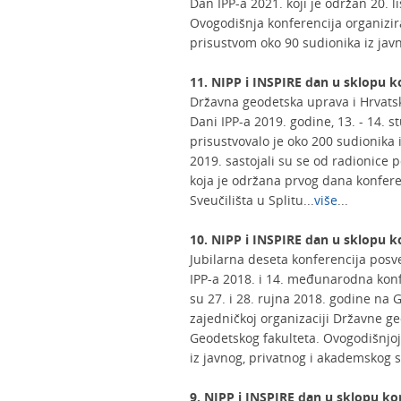
Dan IPP-a 2021. koji je održan 20. 
Ovogodišnja konferencija organizi
prisustvom oko 90 sudionika iz javn
11. NIPP i INSPIRE dan u sklopu k
Državna geodetska uprava i Hrvatski
Dani IPP-a 2019. godine, 13. - 14. 
prisustvovalo je oko 200 sudionika 
2019. sastojali su se od radionice
koja je održana prvog dana konfere
Sveučilišta u Splitu...
više
...
10. NIPP i INSPIRE dan u sklopu k
Jubilarna deseta konferencija pos
IPP-a 2018. i 14. međunarodna konf
su 27. i 28. rujna 2018. godine na
zajedničkoj organizaciji Državne g
Geodetskog fakulteta. Ovogodišnjoj 
iz javnog, privatnog i akademskog 
9. NIPP i INSPIRE dan u sklopu kon