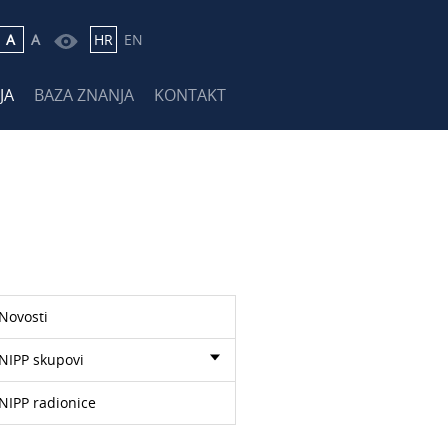
A
A
HR
EN
JA
BAZA ZNANJA
KONTAKT
Novosti
NIPP skupovi
NIPP radionice