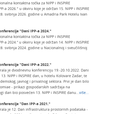
onalna kontaktna točka za NIPP i INSPIRE
PP-a 2026." u okviru koje je održan 15. NIPP i INSPIRE
28. svibnja 2026. godine u Amadria Park Hotelu Ivan
onferencije "Dani IPP-a 2024."
onalna kontaktna točka za NIPP i INSPIRE
PP-a 2024.“ u okviru koje je održan 14. NIPP i INSPIRE
28. svibnja 2024. godine u Nacionalnoj i sveučilišnoj
onferencije "Dani IPP-a 2022."
rala je dvodnevnu konferenciju 19.-20.10.2022. Dani
i 13. NIPP i INSPIRE dan, u hotelu Kolovare Zadar, te
ademskog, javnog i privatnog sektora. Prvi je dan bilo
nomiae - prikazi gospodarskih sadržaja na
gi dan bio posvećen 13. NIPP i INSPIRE danu...
više...
onferencije "Dan IPP-a 2021."
ala je 12. Dan infrastruktura prostornih podataka -