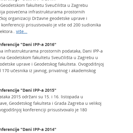
 Geodetskom fakultetu Sveučilišta u Zagrebu
cija posvećena infrastrukturama prostornih
čkoj organizaciji Državne geodetske uprave i
konferenciji prisustvovalo je više od 200 sudionika
sektora..
više...
nferencije "Dani IPP-a 2016"
a infrastrukturama prostornih podataka, Dani IPP-a
g na Geodetskom fakultetu Sveučilišta u Zagrebu u
eodetske uprave i Geodetskog fakulteta. Ovogodišnjoj
od 170 učesnika iz javnog, privatnog i akademskog
nferencije "Dani IPP-a 2015"
taka 2015 održani su 15. i 16. listopada u
ave, Geodetskog fakulteta i Grada Zagreba u velikoj
ogodišnjoj konferenciji prisustvovalo je 180
nferencije "Dani IPP-a 2014"