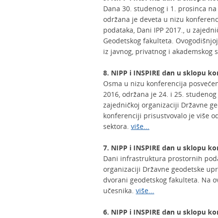
Dana 30. studenog i 1. prosinca na
održana je deveta u nizu konferen
podataka, Dani IPP 2017., u zajedni
Geodetskog fakulteta. Ovogodišnjoj 
iz javnog, privatnog i akademskog 
8. NIPP i INSPIRE dan u sklopu ko
Osma u nizu konferencija posvećen
2016, održana je 24. i 25. studeno
zajedničkoj organizaciji Državne g
konferenciji prisustvovalo je više 
sektora.
više...
7. NIPP i INSPIRE dan u sklopu ko
Dani infrastruktura prostornih poda
organizaciji Državne geodetske upr
dvorani geodetskog fakulteta. Na ov
učesnika.
više...
6. NIPP i INSPIRE dan u sklopu ko