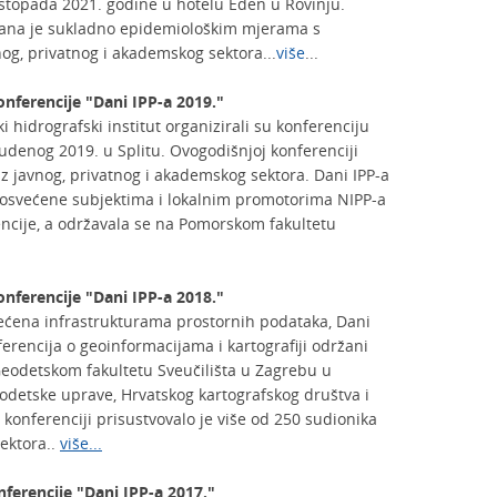
listopada 2021. godine u hotelu Eden u Rovinju.
rana je sukladno epidemiološkim mjerama s
og, privatnog i akademskog sektora...
više
...
onferencije "Dani IPP-a 2019."
 hidrografski institut organizirali su konferenciju
studenog 2019. u Splitu. Ovogodišnjoj konferenciji
iz javnog, privatnog i akademskog sektora. Dani IPP-a
 posvećene subjektima i lokalnim promotorima NIPP-a
ncije, a održavala se na Pomorskom fakultetu
onferencije "Dani IPP-a 2018."
većena infrastrukturama prostornih podataka, Dani
erencija o geoinformacijama i kartografiji održani
 Geodetskom fakultetu Sveučilišta u Zagrebu u
eodetske uprave, Hrvatskog kartografskog društva i
konferenciji prisustvovalo je više od 250 sudionika
sektora..
više...
ferencije "Dani IPP-a 2017."