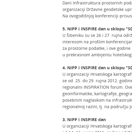
Dani Infrastruktura prostornih pod
organizaciji Državne geodetske upr
Na ovogodišnjoj konferenciji prisu
5. NIPP i INSPIRE dan u sklopu "S
U Šibeniku su se 26 i 27. rujna održ
interesom na prošlim konferencijam
za prostorne podatke, i ove godine 
u prekrasnom ambijentu hotelskog
4. NIPP i INSPIRE dan u sklopu "S
U organizaciji Hrvatskoga kartogra
se od 25. do 29. rujna 2012. godine
regionalni INSPIRATION forum. Ove 
geoinformatike, kartografije, geogra
posebnim naglaskom na infrastrukt
regionalnoj razini, tj. na području
3. NIPP i INSPIRE dan
U organizaciji Hrvatskoga kartogra