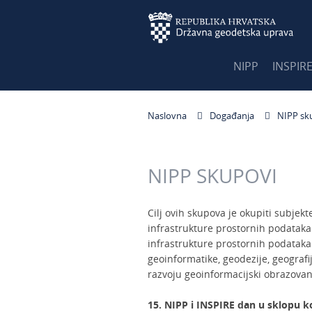
NIPP
INSPIR
Naslovna
Događanja
NIPP sk
NIPP SKUPOVI
Cilj ovih skupova je okupiti subjekt
infrastrukture prostornih podatak
infrastrukture prostornih podataka 
geoinformatike, geodezije, geografij
razvoju geoinformacijski obrazovan
15. NIPP i INSPIRE dan u sklopu k