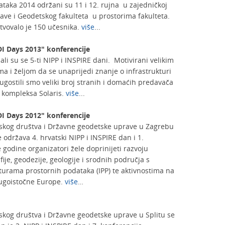
ataka 2014 održani su 11 i 12. rujna u zajedničkoj
ave i Geodetskog fakulteta u prostorima fakulteta.
stvovalo je 150 učesnika.
više
...
DI Days 2013" konferencije
ali su se 5-ti NIPP i INSPIRE dani. Motivirani velikim
a i željom da se unaprijedi znanje o infrastrukturi
ugostili smo veliki broj stranih i domaćih predavača
 kompleksa Solaris.
više
...
DI Days 2012" konferencije
fskog društva i Državne geodetske uprave u Zagrebu
 održava 4. hrvatski NIPP i INSPIRE dan i 1.
godine organizatori žele doprinijeti razvoju
fije, geodezije, geologije i srodnih područja s
urama prostornih podataka (IPP) te aktivnostima na
 Jugoistočne Europe.
više
…
fskog društva i Državne geodetske uprave u Splitu se