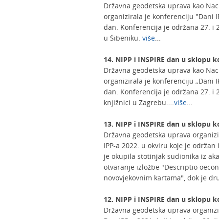
Državna geodetska uprava kao Naci
organizirala je konferenciju "Dani I
dan. Konferencija je održana 27. i 
u Šibeniku.
više
...
14. NIPP i INSPIRE dan u sklopu k
Državna geodetska uprava kao Naci
organizirala je konferenciju „Dani I
dan. Konferencija je održana 27. i 
knjižnici u Zagrebu....
više
...
13. NIPP i INSPIRE dan u sklopu k
Državna geodetska uprava organizi
IPP-a 2022. u okviru koje je održan 
je okupila stotinjak sudionika iz ak
otvaranje izložbe "Descriptio oeco
novovjekovnim kartama", dok je dru
12. NIPP i INSPIRE dan u sklopu k
Državna geodetska uprava organizir