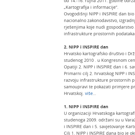
od 14.-16. rujna 2011. godine održa
„Kartografija i informacije“.
Ovogodišnji NIPP i INSPIRE dan bio 
nacionalno zakonodavstvo, izgradnj
rješenjima koje nudi gospodarstvo 
infrastrukture prostornih podatak
2. NIPP i INSPIRE dan
Hrvatsko kartografsko društvo i Dr
studenog 2010 . u Kongresnom centr
Opatiji 2. NIPP i INSPIRE dan i 6. s
Primarni cilj 2. hrvatskog NIPP i IN
razvoju infrastrukture prostornih p
samoupravi te pokazati primjere p
Hrvatskoj.
više
…
1. NIPP i INSPIRE dan
U organizaciji Hrvatskoga kartogra
studenoga 2009. održani su u Varaž
i INSPIRE dan i 5. savjetovanje Kart
Cilj 1. NIPP i INSPIRE dana bio je o