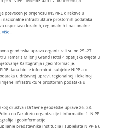
n je 3. NIPP i INSPIRE dan i 7. konferencija
je posvećen je prijenosu INSPIRE direktive u
i nacionalne infrastrukture prostornih podataka i
za uspostavu lokalnih, regionalnih i nacionalne
a.
više
…
žavna geodetska uprava organizirali su od 25.-27.
u Tamaris Milenij Grand Hotel 4 opatijska cvijeta u
avjetovanje Kartografija i geoinformacije.
SPIRE dana bio je informirati subjekte NIPP-a o
odataka u državnoj upravi, regionalnoj i lokalnoj
rimjene infrastrukture prostornih podataka u
fskog društva i Državne geodetske uprave 26.-28.
dinu na Fakultetu organizacije i informatike 1. NIPP
ografija i geoinformacije.
kupljanje predstavnika institucija i subjekata NIPP-a u