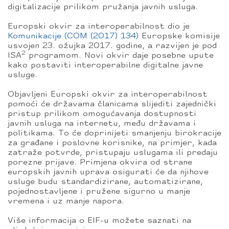
digitalizacije prilikom pružanja javnih usluga.
Europski okvir za interoperabilnost dio je
Komunikacije (COM (2017) 134)
Europske komisije
usvojen 23. ožujka 2017. godine, a razvijen je pod
2
ISA
programom. Novi okvir daje posebne upute
kako postaviti interoperabilne digitalne javne
usluge.
Objavljeni Europski okvir za interoperabilnost
pomoći će državama članicama slijediti zajednički
pristup prilikom omogućavanja dostupnosti
javnih usluga na internetu, među državama i
politikama. To će doprinijeti smanjenju birokracije
za građane i poslovne korisnike, na primjer, kada
zatraže potvrde, pristupaju uslugama ili predaju
porezne prijave. Primjena okvira od strane
europskih javnih uprava osigurati će da njihove
usluge budu standardizirane, automatizirane,
pojednostavljene i pružene sigurno u manje
vremena i uz manje napora.
Više informacija o EIF-u možete saznati na