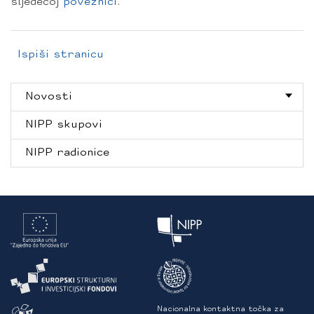
sljedećoj
poveznici
.
Ispiši stranicu
Novosti
NIPP skupovi
NIPP radionice
Nacionalna kontaktna točka za