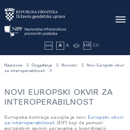
A
A
HR
EN
Naslovna
Događanja
Novosti
Novi Europski okvir
za interoperabilnost
NOVI EUROPSKI OKVIR ZA
INTEROPERABILNOST
Europska komisija usvojila je novi
Europski okvir
za interoperabilnost
(EIF) koji će pomoći
europskim javnim upravama u koordinaciji