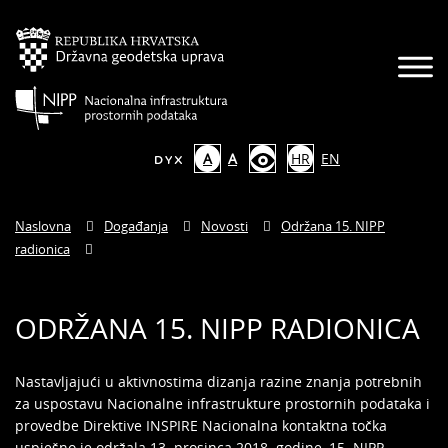
A
A
HR
EN
Naslovna
Događanja
Novosti
Održana 15. NIPP
radionica
ODRŽANA 15. NIPP RADIONICA
Nastavljajući u aktivnostima dizanja razine znanja potrebnih
za uspostavu Nacionalne infrastrukture prostornih podataka i
provedbe Direktive INSPIRE Nacionalna kontaktna točka
uspješno je održala 13. prosinca 2018. godine, 15. NIPP