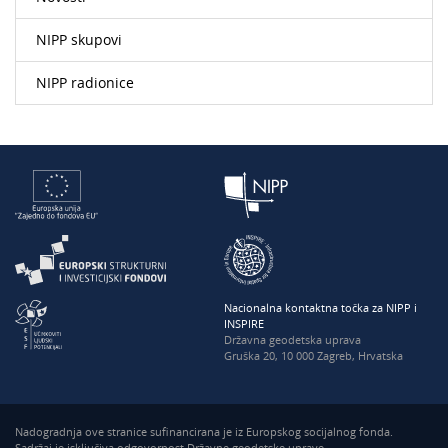
NIPP skupovi
NIPP radionice
Nacionalna kontaktna točka za NIPP i
INSPIRE
Državna geodetska uprava
Gruška 20, 10 000 Zagreb, Hrvatska
Nadogradnja ove stranice sufinancirana je iz Europskog socijalnog fonda.
Sadržaj je isključiva odgovornost Državne geodetske uprave.