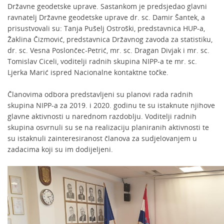
Državne geodetske uprave. Sastankom je predsjedao glavni
ravnatelj Državne geodetske uprave dr. sc. Damir Šantek, a
prisustvovali su: Tanja Pušelj Ostroški, predstavnica HUP-a,
Žaklina Čizmović, predstavnica Državnog zavoda za statistiku,
dr. sc. Vesna Poslončec-Petrić, mr. sc. Dragan Divjak i mr. sc.
Tomislav Ciceli, voditelji radnih skupina NIPP-a te mr. sc.
Ljerka Marić ispred Nacionalne kontaktne točke.
Članovima odbora predstavljeni su planovi rada radnih
skupina NIPP-a za 2019. i 2020. godinu te su istaknute njihove
glavne aktivnosti u narednom razdoblju. Voditelji radnih
skupina osvrnuli su se na realizaciju planiranih aktivnosti te
su istaknuli zainteresiranost članova za sudjelovanjem u
zadacima koji su im dodijeljeni.