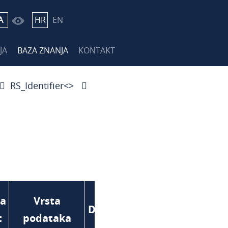
A
HR
EN
JA
BAZA ZNANJA
KONTAKT
RS_Identifier<
>
a
Vrsta
Domena
t
podataka