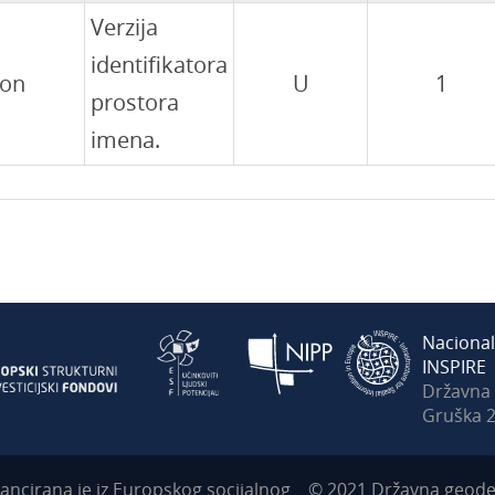
Verzija
identifikatora
ion
U
1
prostora
imena.
Nacional
INSPIRE
Državna
Gruška 2
ancirana je iz Europskog socijalnog
© 2021 Državna geodet