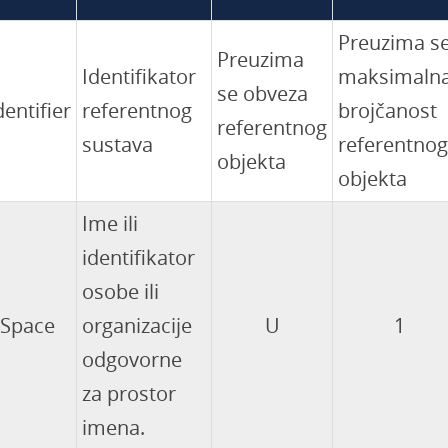
Preuzima s
Preuzima
Identifikator
maksimaln
se obveza
entifier
referentnog
brojčanost
referentnog
sustava
referentnog
objekta
objekta
Ime ili
identifikator
osobe ili
Space
organizacije
U
1
odgovorne
za prostor
imena.