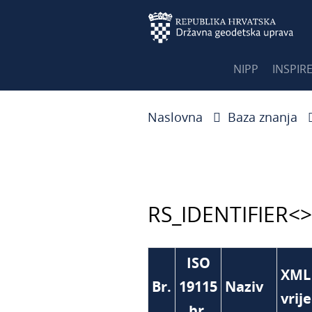
NIPP
INSPIR
Naslovna
Baza znanja
RS_IDENTIFIER<
>
ISO
XML
Br.
19115
Naziv
vrij
br.