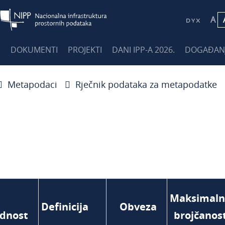
A
E
DOKUMENTI
PROJEKTI
DANI IPP-A 2026.
DOGAĐAN
Metapodaci
Rječnik podataka za metapodatke
Maksimaln
Definicija
Obveza
ednost
brojčanos