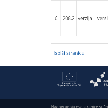
6
208.2
verzija
vers
Ispiši stranicu
Nadogradnja ove stranice sufin