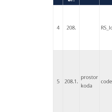
4
208.
RS_Id
prostor
5
208.1.
code
koda