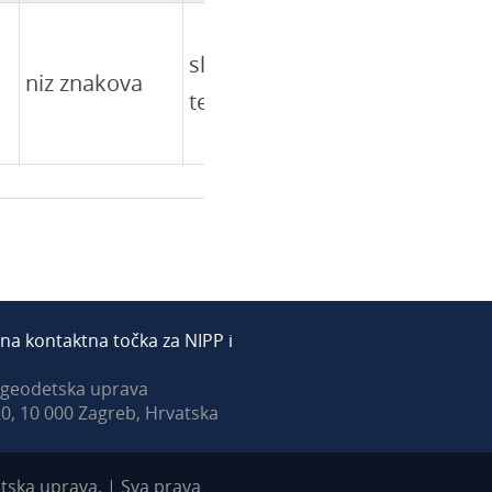
slobodan
niz znakova
tekst
na kontaktna točka za NIPP i
 geodetska uprava
0, 10 000 Zagreb, Hrvatska
ska uprava. | Sva prava