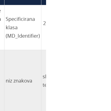
e
redovi
a
Specificirana
206-207 i
klasa
208.1-
(MD_Identifier)
208.2
slobodan
niz znakova
tekst