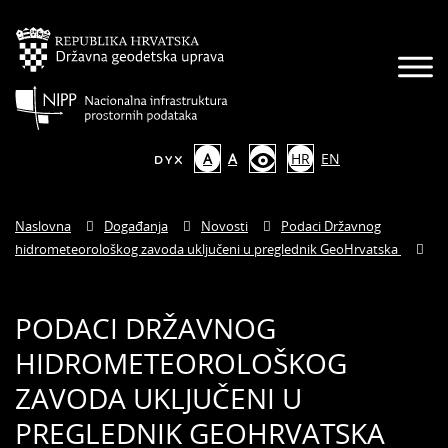
A
A
HR
EN
Naslovna
Događanja
Novosti
Podaci Državnog
hidrometeorološkog zavoda uključeni u preglednik GeoHrvatska
PODACI DRŽAVNOG
HIDROMETEOROLOŠKOG
ZAVODA UKLJUČENI U
PREGLEDNIK GEOHRVATSKA