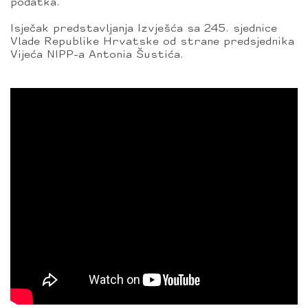
podatka.
Isječak predstavljanja Izvješća sa 245. sjednice
Vlade Republike Hrvatske od strane predsjednika
Vijeća NIPP-a Antonia Šustića.