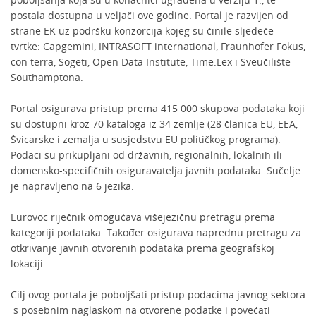
postala dostupna u veljači ove godine. Portal je razvijen od
strane EK uz podršku konzorcija kojeg su činile sljedeće
tvrtke: Capgemini, INTRASOFT international, Fraunhofer Fokus,
con terra, Sogeti, Open Data Institute, Time.Lex i Sveučilište
Southamptona.
Portal osigurava pristup prema 415 000 skupova podataka koji
su dostupni kroz 70 kataloga iz 34 zemlje (28 članica EU, EEA,
Švicarske i zemalja u susjedstvu EU političkog programa).
Podaci su prikupljani od državnih, regionalnih, lokalnih ili
domensko-specifičnih osiguravatelja javnih podataka. Sučelje
je napravljeno na 6 jezika.
Eurovoc riječnik omogućava višejezičnu pretragu prema
kategoriji podataka. Također osigurava naprednu pretragu za
otkrivanje javnih otvorenih podataka prema geografskoj
lokaciji.
Cilj ovog portala je poboljšati pristup podacima javnog sektora
s posebnim naglaskom na otvorene podatke i povećati