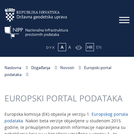
A
A
HR
EN
Naslovna
Događanja
Novosti
Europski portal
podataka
EUROPSKI PORTAL PODATAKA
Europska komisija (EK) objavila je verziju 1.
Europskog portala
podataka
. Nakon beta verzije objavljene u studenom 2015.
godine, te prikupljenih povratnih informacije napravljena su
poboljšanja koja su u konačnici ugrađena u verziju 1., te