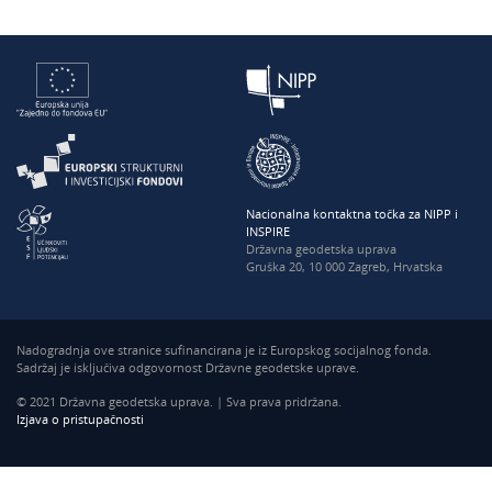
Nacionalna kontaktna točka za NIPP i
INSPIRE
Državna geodetska uprava
Gruška 20, 10 000 Zagreb, Hrvatska
Nadogradnja ove stranice sufinancirana je iz Europskog socijalnog fonda.
Sadržaj je isključiva odgovornost Državne geodetske uprave.
© 2021 Državna geodetska uprava. | Sva prava pridržana.
Izjava o pristupačnosti