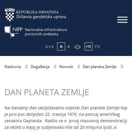
A
A
HR
EN
Naslovna
Događanja
Novosti
Dan planeta Zemlje
DAN PLANETA ZEMLJE
Na današnji dan obilježavamo svjetski Dan planete Zemlje koji
je prvi put obilježen 22. travnja 1970. na poticaj američkog
senatora Gaylonda . Radilo se o prvoj masovnoj demonstraciji
za okoliš u kojoj je sudjelovalo više od 20 milijuna ljudi, a