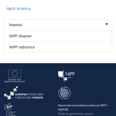
Ispiši stranicu
Novosti
NIPP skupovi
NIPP radionice
Nacionalna kontaktna točka za NIPP i
INSPIRE
Državna geodetska uprava