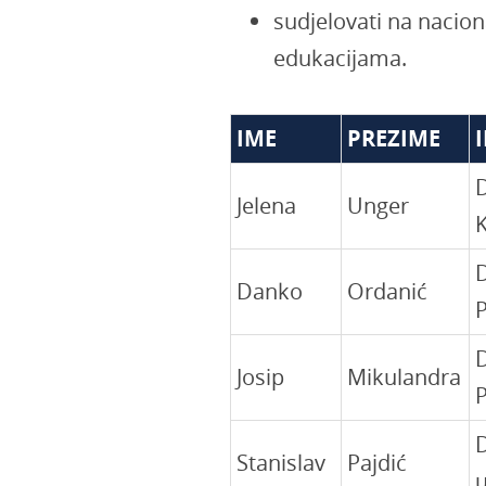
sudjelovati na nacio
edukacijama.
IME
PREZIME
Jelena
Unger
K
Danko
Ordanić
Josip
Mikulandra
Stanislav
Pajdić
u