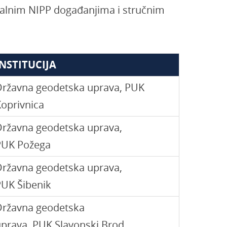
nalnim NIPP događanjima i stručnim
INSTITUCIJA
Državna geodetska uprava, PUK
oprivnica
Državna geodetska uprava,
PUK Požega
Državna geodetska uprava,
PUK Šibenik
Državna geodetska
prava, PUK Slavonski Brod