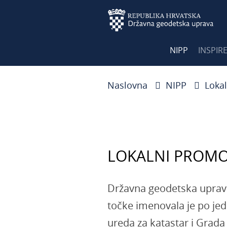
NIPP
INSPIR
Naslovna
NIPP
Loka
LOKALNI PROMO
Državna geodetska uprav
točke imenovala je po je
ureda za katastar i Grad