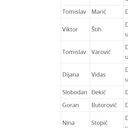
Tomislav
Marić
D
Viktor
Štih
u
Tomislav
Varović
Dijana
Vidas
u
Slobodan
Đekić
D
Goran
Butorović
D
Nina
Stopić