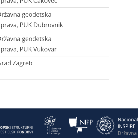
uprava, PUK Čakovec
Državna geodetska
uprava, PUK Dubrovnik
Državna geodetska
uprava, PUK Vukovar
Grad Zagreb
Nacional
INSPIRE
Državna