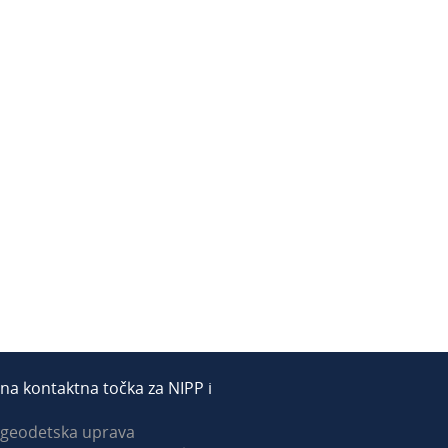
na kontaktna točka za NIPP i
 geodetska uprava