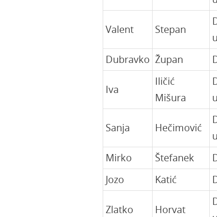
Valent
Stepan
u
Dubravko
Župan
D
Iličić
Iva
Mišura
u
Sanja
Hečimović
u
Mirko
Štefanek
Jozo
Katić
D
Zlatko
Horvat