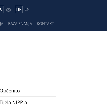
A
HR
EN
JA
BAZA ZNANJA
KONTAKT
Općenito
Tijela NIPP-a