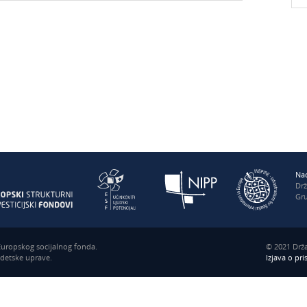
Nac
Dr
Gru
 Europskog socijalnog fonda.
© 2021 Drža
odetske uprave.
Izjava o pr