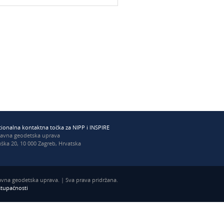
ionalna kontaktna točka za NIPP i INSPIRE
žavna geodetska uprava
ška 20, 10 000 Zagreb, Hrvatska
vna geodetska uprava. | Sva prava pridržana.
istupačnosti