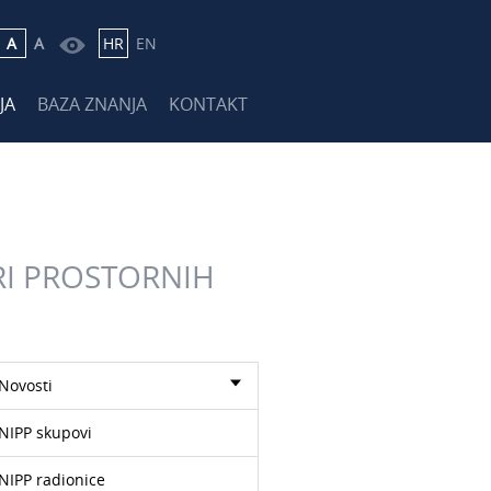
A
A
HR
EN
JA
BAZA ZNANJA
KONTAKT
RI PROSTORNIH
Novosti
NIPP skupovi
NIPP radionice