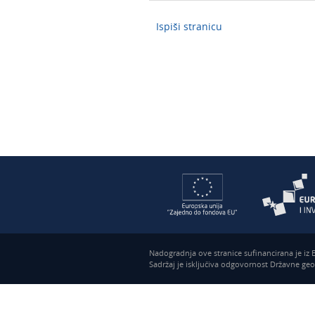
Ispiši stranicu
Nadogradnja ove stranice sufinancirana je iz
Sadržaj je isključiva odgovornost Državne ge