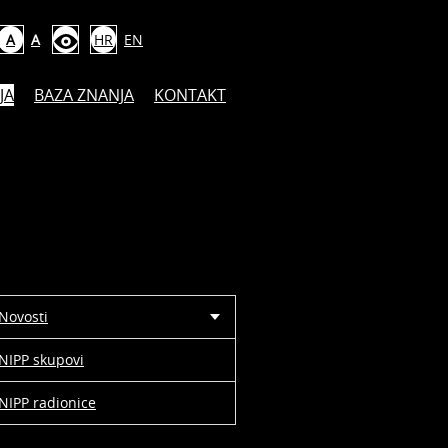
A
A
HR
EN
JA
BAZA ZNANJA
KONTAKT
Novosti
NIPP skupovi
NIPP radionice