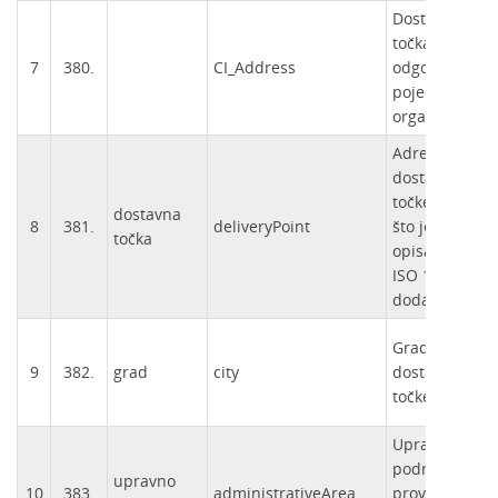
Dostavna
točka
7
380.
CI_Address
odgovornog
pojedinca ili
organizacije.
Adresa
dostavne
točke (kao
dostavna
8
381.
deliveryPoint
što je
točka
opisano u
ISO 11180,
dodataka A).
Grad
9
382.
grad
city
dostavne
točke.
Upravno
područje ili
upravno
10
383.
administrativeArea
provincija