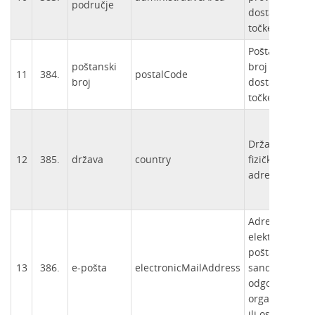
područje
dostavne
točke.
Poštanski
poštanski
broj
11
384.
postalCode
broj
dostavne
točke.
Država
12
385.
država
country
fizičke
adrese.
Adresa
elektroničkog
poštanskog
13
386.
e-pošta
electronicMailAddress
sandučića
odgovorne
organizacije
ili osobe.