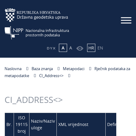
A
A
HR
EN
Naslovna
Baza znanja
Metapodaci
Rječnik podataka za
metapodatke
CI_Address<
>
CI_ADDRESS<
>
ISO
Naziv/Naziv
Br.
19115
XML vrijednost
Definicija
uloge
broj