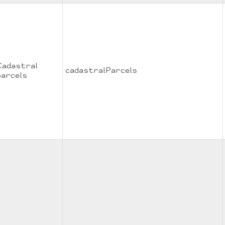
Cadastral
cadastralParcels
parcels