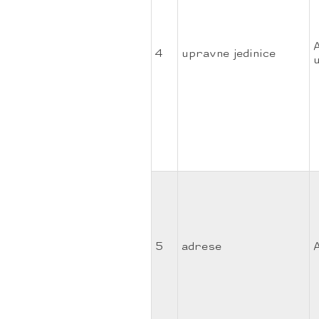
4
upravne jedinice
5
adrese