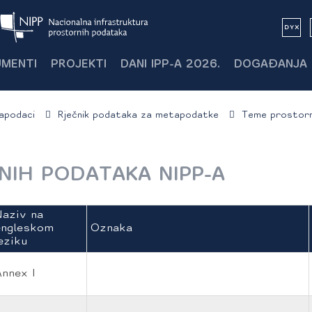
MENTI
PROJEKTI
DANI IPP-A 2026.
DOGAĐANJA
apodaci
Rječnik podataka za metapodatke
Teme prostorn
IH PODATAKA NIPP-A
Naziv na
engleskom
Oznaka
eziku
Annex I