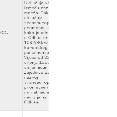
Uključuje veze
između različitih
mreža. Također
uključuje
transeuropsku
prometnu mrežu
007
kako je određena
u Odluci br.
1692/96/EZ,
Europskog
parlamenta i
Vijeća od 23.
srpnja 1996. o
smjernicama
Zajednice za
razvoj
transeuropske
prometne mreže
i u naknadnim
revizijama te
Odluke.