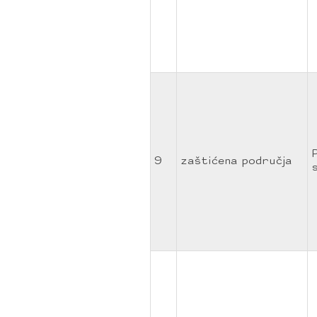
9
zaštićena područja