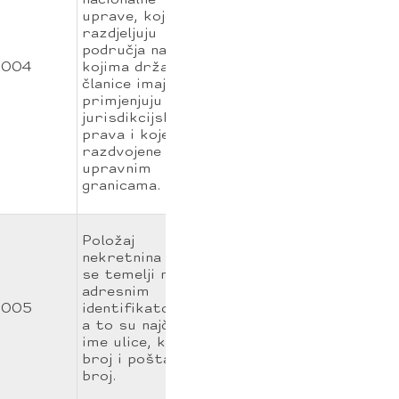
nacionalne
uprave, koje
razdjeljuju
područja na
004
kojima države
članice imaju i/ili
primjenjuju
jurisdikcijska
prava i koje su
razdvojene
upravnim
granicama.
Položaj
nekretnina koji
se temelji na
adresnim
005
identifikatorima,
a to su najčešće
ime ulice, kućni
broj i poštanski
broj.