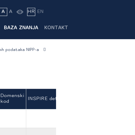
A
A
HR
EN
BAZA ZNANJA
KONTAKT
ih podataka NIPP-a
Domenski
INSPIRE definicija
kod