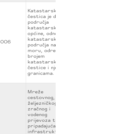
Katastarska
čestica je dio
područja
katastarske
općine, odnosno
katastarskog
006
područja na
moru, određen
brojem
katastarske
čestice i njezinim
granicama.
Mreže
cestovnog,
željezničkog,
zračnog i
vodenog
prijevoza te
pripadajuća
infrastruktura.