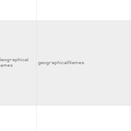
Geographical
geographicalNames
names