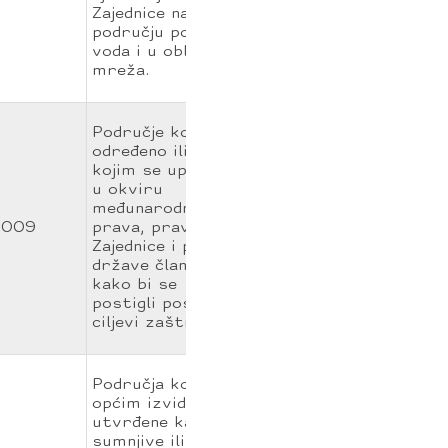
Zajednice na
području politike
voda i u obliku
mreža.
Područje koje je
određeno ili
kojim se upravlja
u okviru
međunarodnog
009
prava, prava
Zajednice i prava
države članice,
kako bi se
postigli posebni
ciljevi zaštite.
Područja koje su
općim izvidom
utvrđene kao
sumnjive ili se ne