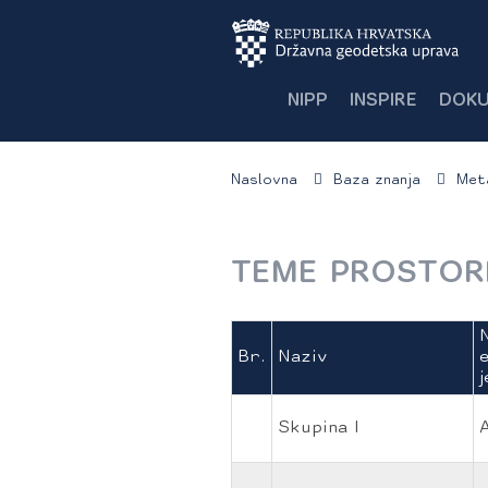
NIPP
INSPIRE
DOKU
Naslovna
Baza znanja
Met
TEME PROSTORN
Br.
Naziv
j
Skupina I