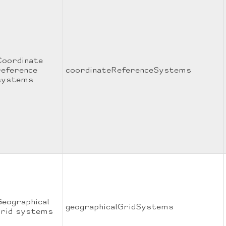
Coordinate
reference
coordinateReferenceSystems
systems
Geographical
geographicalGridSystems
grid systems