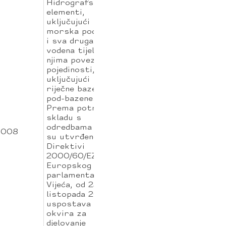
Hidrografski
elementi,
uključujući
morska područja
i sva druga
vodena tijela i s
njima povezane
pojedinosti,
uključujući
riječne bazene i
pod-bazene.
Prema potrebi, u
skladu s
odredbama koje
008
su utvrđene u
Direktivi
2000/60/EZ,
Europskog
parlamenta i
Vijeća, od 23.
listopada 2000.,
uspostava
okvira za
djelovanje