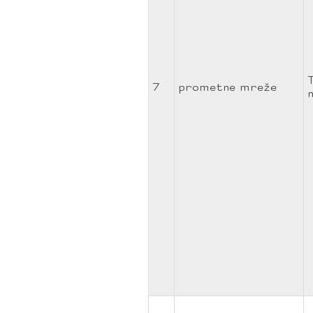
7
prometne mreže