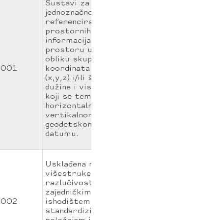
Sustavi za
jednoznačno
referenciranje
prostornih
informacija u
prostoru u
obliku skupa
001
koordinata
(x,y,z) i/ili širine,
dužine i visine, a
koji se temelje na
horizontalnom i
vertikalnom
geodetskom
datumu.
Usklađena mreža
višestruke
razlučivosti sa
zajedničkim
002
ishodištem i
standardiziranim