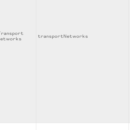
Transport
transportNetworks
networks