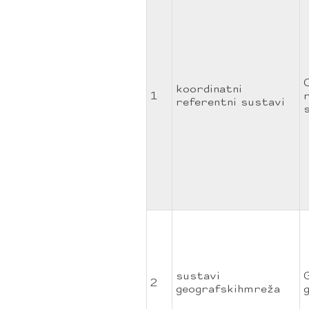
koordinatni
1
referentni sustavi
sustavi
2
geografskihmreža