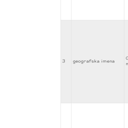
3
geografska imena