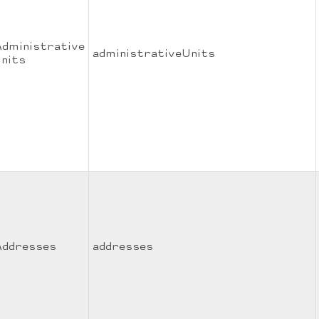
Administrative
administrativeUnits
units
Addresses
addresses