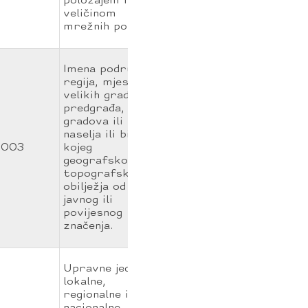
položajem i
veličinom
mrežnih polja.
Imena područja,
regija, mjesta,
velikih gradova,
predgrađa,
gradova ili
naselja ili bilo
003
kojeg
geografskog ili
topografskog
obilježja od
javnog ili
povijesnog
značenja.
Upravne jedinice
lokalne,
regionalne ili