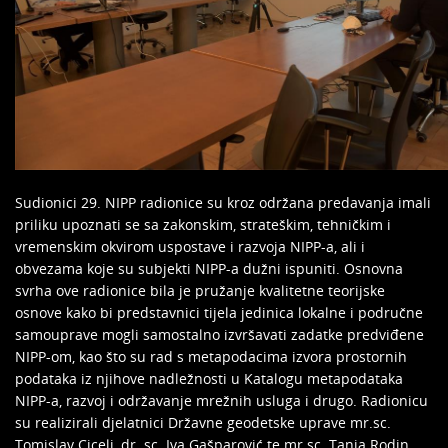
Sudionici 29. NIPP radionice su kroz održana predavanja imali
priliku upoznati se sa zakonskim, strateškim, tehničkim i
vremenskim okvirom uspostave i razvoja NIPP-a, ali i
obvezama koje su subjekti NIPP-a dužni ispuniti. Osnovna
svrha ove radionice bila je pružanje kvalitetne teorijske
osnove kako bi predstavnici tijela jedinica lokalne i područne
samouprave mogli samostalno izvršavati zadatke predviđene
NIPP-om, kao što su rad s metapodacima izvora prostornih
podataka iz njihove nadležnosti u Katalogu metapodataka
NIPP-a, razvoj i održavanje mrežnih usluga i drugo. Radionicu
su realizirali djelatnici Državne geodetske uprave mr.sc.
Tomislav Ciceli, dr. sc. Iva Gašparović te mr.sc. Tanja Rodin.