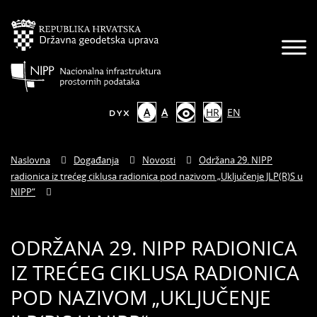
A
A
HR
EN
Naslovna
Događanja
Novosti
Održana 29. NIPP
radionica iz trećeg ciklusa radionica pod nazivom „Uključenje JLP(R)S u
NIPP“
ODRŽANA 29. NIPP RADIONICA
IZ TREĆEG CIKLUSA RADIONICA
POD NAZIVOM „UKLJUČENJE