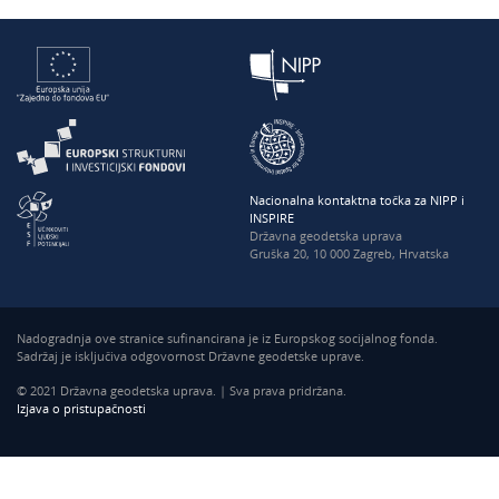
Nacionalna kontaktna točka za NIPP i
INSPIRE
Državna geodetska uprava
Gruška 20, 10 000 Zagreb, Hrvatska
Nadogradnja ove stranice sufinancirana je iz Europskog socijalnog fonda.
Sadržaj je isključiva odgovornost Državne geodetske uprave.
© 2021 Državna geodetska uprava. | Sva prava pridržana.
Izjava o pristupačnosti