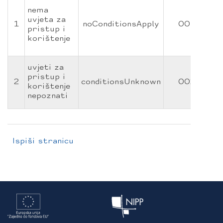
Ne
nema
pr
uvjeta za
se
1
noConditionsApply
001
pristup i
uv
korištenje
pr
ko
Uv
uvjeti za
pr
pristup i
2
conditionsUnknown
002
ko
korištenje
ni
nepoznati
po
Ispiši stranicu