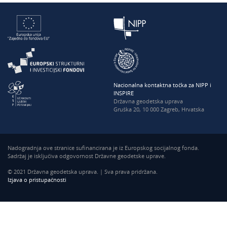
Nacionalna kontaktna točka za NIPP i
INSPIRE
Državna geodetska uprava
Gruška 20, 10 000 Zagreb, Hrvatska
Nadogradnja ove stranice sufinancirana je iz Europskog socijalnog fonda.
Sadržaj je isključiva odgovornost Državne geodetske uprave.
© 2021 Državna geodetska uprava. | Sva prava pridržana.
Izjava o pristupačnosti