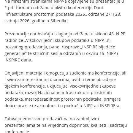
Na mrežnim stranicama NIPP-a objavljene su prezentacije u
*.pdf formatu održane u okviru konferencije Dani
infrastrukture prostornih podataka 2026., održane 27. i 28.
svibnja 2026. godine u Šibeniku.
Prezentacije obuhvaćaju izlaganja održana u sklopu 46. NIPP
radionice „Visokovrijedni skupovi podataka u NIPP-u”,
pozvanog predavanja, panel rasprave „INSPIRE sljedeće
generacije” te stručnih sesija održanih u okviru 15. NIPP i
INSPIRE dana.
Objavljeni materijali omogućuju sudionicima konferencije, ali
i svim zainteresiranim dionicima, uvid u teme obrađene
tijekom konferencije, uključujući visokovrijedne skupove
podataka, razvoj Nacionalne infrastrukture prostornih
podataka, interoperabilnost prostornih podataka, primjere
dobre prakse te aktualnosti u području NIPP-a i INSPIRE-a.
Zahvaljujemo svim predavačima na zanimljivim
prezentacijama te na vrijednom doprinosu kvaliteti i sadržaju
konferencije.