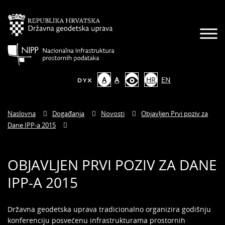
A
A
HR
EN
Naslovna
Događanja
Novosti
Objavljen Prvi poziv za
Dane IPP-a 2015
OBJAVLJEN PRVI POZIV ZA DANE
IPP-A 2015
Državna geodetska uprava tradicionalno organizira godišnju
konferenciju posvećenu infrastrukturama prostornih