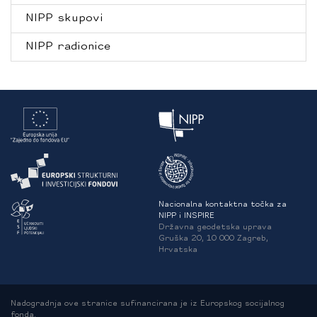
NIPP skupovi
NIPP radionice
Nacionalna kontaktna točka za
NIPP i INSPIRE
Državna geodetska uprava
Gruška 20, 10 000 Zagreb,
Hrvatska
Nadogradnja ove stranice sufinancirana je iz Europskog socijalnog
fonda.