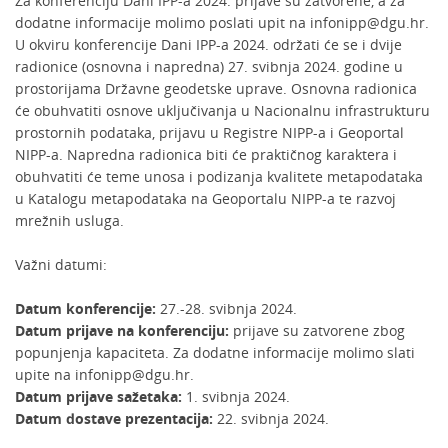
Za konferenciju Dani IPP-a 2024. prijave su zatvorene, a za
dodatne informacije molimo poslati upit na infonipp@dgu.hr.
U okviru konferencije Dani IPP-a 2024. održati će se i dvije
radionice (osnovna i napredna) 27. svibnja 2024. godine u
prostorijama Državne geodetske uprave. Osnovna radionica
će obuhvatiti osnove uključivanja u Nacionalnu infrastrukturu
prostornih podataka, prijavu u Registre NIPP-a i Geoportal
NIPP-a. Napredna radionica biti će praktičnog karaktera i
obuhvatiti će teme unosa i podizanja kvalitete metapodataka
u Katalogu metapodataka na Geoportalu NIPP-a te razvoj
mrežnih usluga.
Važni datumi:
Datum konferencije:
27.-28. svibnja 2024.
Datum prijave na konferenciju:
prijave su zatvorene zbog
popunjenja kapaciteta. Za dodatne informacije molimo slati
upite na infonipp@dgu.hr.
Datum prijave sažetaka:
1. svibnja 2024.
Datum dostave prezentacija:
22. svibnja 2024.