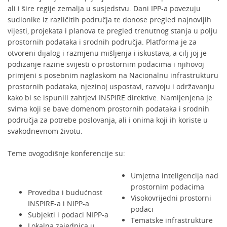
ali i šire regije zemalja u susjedstvu. Dani IPP-a povezuju
sudionike iz različitih područja te donose pregled najnovijih
vijesti, projekata i planova te pregled trenutnog stanja u polju
prostornih podataka i srodnih područja. Platforma je za
otvoreni dijalog i razmjenu mišljenja i iskustava, a cilj joj je
podizanje razine svijesti o prostornim podacima i njihovoj
primjeni s posebnim naglaskom na Nacionalnu infrastrukturu
prostornih podataka, njezinoj uspostavi, razvoju i održavanju
kako bi se ispunili zahtjevi INSPIRE direktive. Namijenjena je
svima koji se bave domenom prostornih podataka i srodnih
područja za potrebe poslovanja, ali i onima koji ih koriste u
svakodnevnom životu.
Teme ovogodišnje konferencije su:
Umjetna inteligencija nad
prostornim podacima
Provedba i budućnost
Visokovrijedni prostorni
INSPIRE-a i NIPP-a
podaci
Subjekti i podaci NIPP-a
Tematske infrastrukture
Lokalna zajednica u