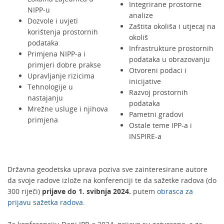
Integrirane prostorne
NIPP-u
analize
Dozvole i uvjeti
Zaštita okoliša i utjecaj na
korištenja prostornih
okoliš
podataka
Infrastrukture prostornih
Primjena NIPP-a i
podataka u obrazovanju
primjeri dobre prakse
Otvoreni podaci i
Upravljanje rizicima
inicijative
Tehnologije u
Razvoj prostornih
nastajanju
podataka
Mrežne usluge i njihova
Pametni gradovi
primjena
Ostale teme IPP-a i
INSPIRE-a
Državna geodetska uprava poziva sve zainteresirane autore
da svoje radove izlože na konferenciji te da sažetke radova (do
300 riječi)
prijave do 1. svibnja 2024.
putem
obrasca za
prijavu sažetka radova.