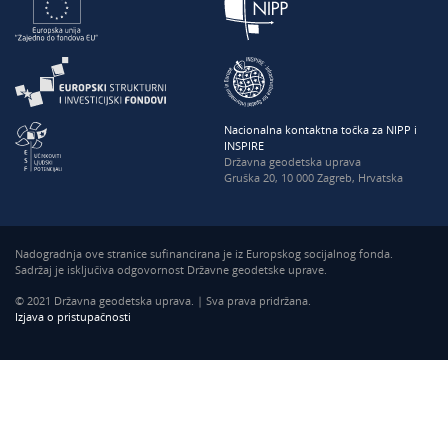
Nacionalna kontaktna točka za NIPP i
INSPIRE
Državna geodetska uprava
Gruška 20, 10 000 Zagreb, Hrvatska
Nadogradnja ove stranice sufinancirana je iz Europskog socijalnog fonda.
Sadržaj je isključiva odgovornost Državne geodetske uprave.
© 2021 Državna geodetska uprava. | Sva prava pridržana.
Izjava o pristupačnosti