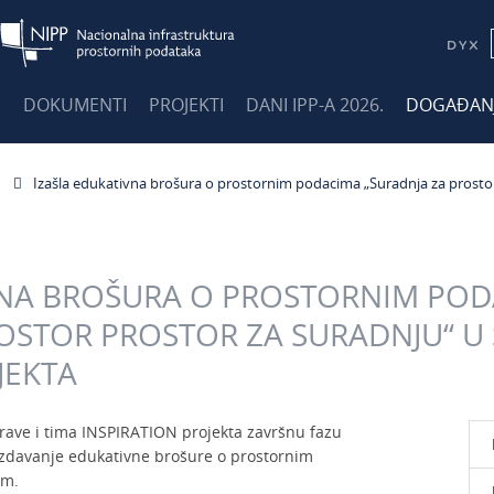
E
DOKUMENTI
PROJEKTI
DANI IPP-A 2026.
DOGAĐAN
Izašla edukativna brošura o prostornim podacima „Suradnja za prostor
VNA BROŠURA O PROSTORNIM PO
ROSTOR PROSTOR ZA SURADNJU“ U
JEKTA
ave i tima INSPIRATION projekta završnu fazu
 izdavanje edukativne brošure o prostornim
lm.