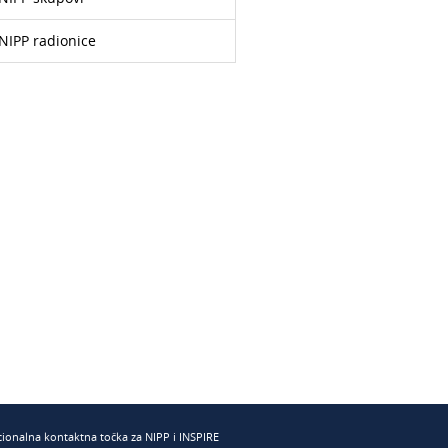
NIPP radionice
ionalna kontaktna točka za NIPP i INSPIRE