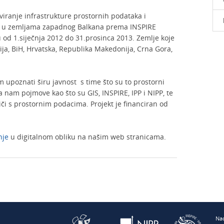
viranje infrastrukture prostornih podataka i
-a u zemljama zapadnog Balkana prema INSPIRE
du od 1.siječnja 2012 do 31.prosinca 2013. Zemlje koje
ija, BiH, Hrvatska, Republika Makedonija, Crna Gora,
m upoznati širu javnost s time što su to prostorni
 nam pojmove kao što su GIS, INSPIRE, IPP i NIPP, te
riči s prostornim podacima. Projekt je financiran od
nje
u digitalnom obliku na našim web stranicama.
Nac