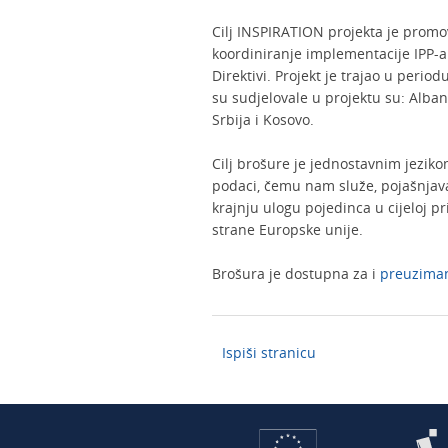
Cilj INSPIRATION projekta je promo
koordiniranje implementacije IPP
Direktivi. Projekt je trajao u perio
su sudjelovale u projektu su: Alban
Srbija i Kosovo.
Cilj brošure je jednostavnim jeziko
podaci, čemu nam služe, pojašnjava
krajnju ulogu pojedinca u cijeloj p
strane Europske unije.
Brošura je dostupna za i
preuzima
Ispiši stranicu