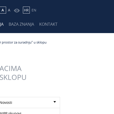
A
A
HR
EN
JA
BAZA ZNANJA
KONTAKT
 prostor za suradnju“ u sklopu
DACIMA
 SKLOPU
Novosti
NIPP skupovi