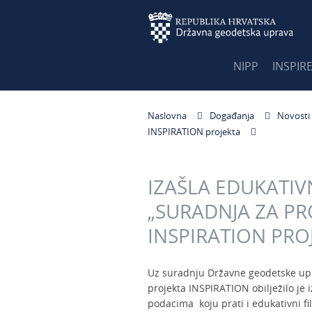
NIPP
INSPIR
Naslovna
Događanja
Novosti
INSPIRATION projekta
IZAŠLA EDUKATI
„SURADNJA ZA P
INSPIRATION PRO
Uz suradnju Državne geodetske upr
projekta INSPIRATION obilježilo je
podacima koju prati i edukativni fi