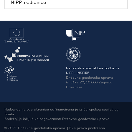
NIPP radionice
Nacionalna kontaktna točka za
NIPP i INSPIRE
Državna geodetska uprava
Gruška 20, 10 000 Zagreb,
Hrvatska
Nadogradnja ove stranice sufinancirana je iz Europskog socijalnog
fonda.
Sadržaj je isključiva odgovornost Državne geodetske uprave.
© 2021 Državna geodetska uprava. | Sva prava pridržana.