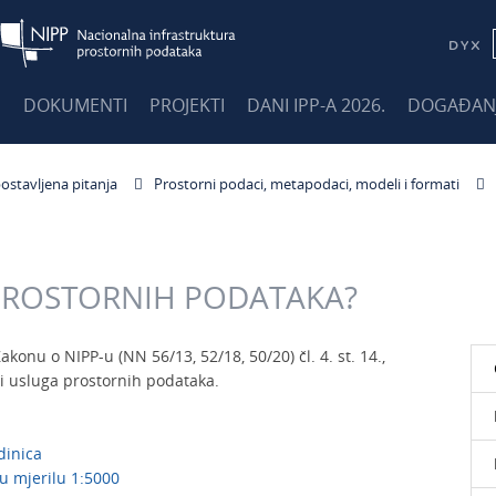
E
DOKUMENTI
PROJEKTI
DANI IPP-A 2026.
DOGAĐAN
ostavljena pitanja
Prostorni podaci, metapodaci, modeli i formati
 PROSTORNIH PODATAKA?
konu o NIPP-u (NN 56/13, 52/18, 50/20) čl. 4. st. 14.,
li usluga prostornih podataka.
dinica
u mjerilu 1:5000