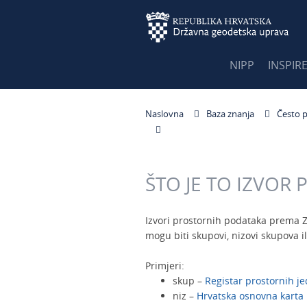
NIPP
INSPIR
Naslovna
Baza znanja
Često p
ŠTO JE TO IZVOR
Izvori prostornih podataka prema Za
mogu biti skupovi, nizovi skupova i
Primjeri:
skup –
Registar prostornih je
niz –
Hrvatska osnovna karta 