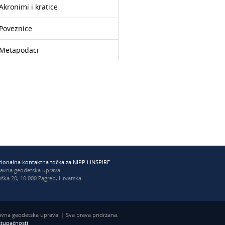
Akronimi i kratice
Poveznice
Metapodaci
ionalna kontaktna točka za NIPP i INSPIRE
žavna geodetska uprava
ška 20, 10 000 Zagreb, Hrvatska
vna geodetska uprava. | Sva prava pridržana.
istupačnosti