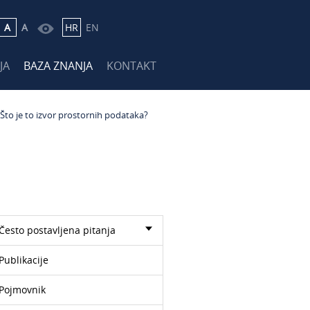
A
A
HR
EN
JA
BAZA ZNANJA
KONTAKT
Što je to izvor prostornih podataka?
Često postavljena pitanja
Publikacije
Pojmovnik