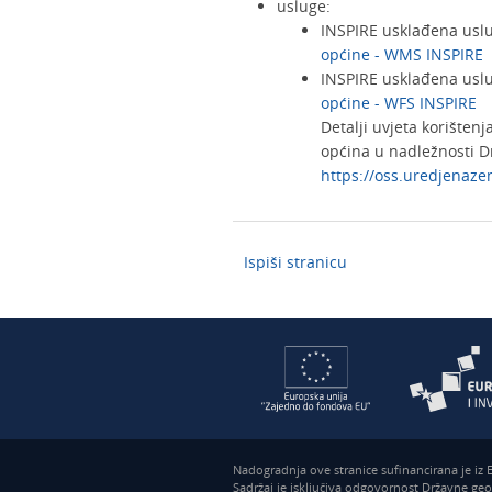
usluge:
INSPIRE usklađena usl
općine - WMS INSPIRE
INSPIRE usklađena usl
općine - WFS INSPIRE
Detalji uvjeta korišten
općina u nadležnosti 
https://oss.uredjenaze
Ispiši stranicu
Nadogradnja ove stranice sufinancirana je iz
Sadržaj je isključiva odgovornost Državne ge