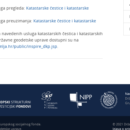
uga pregleda:
Katastarske čestice i katastarske
uga preuzimanja:
Katastarske čestice i katastarske
ja navedenih usluga katastarskih čestica i katastarskih
Državne geodetske uprave dostupni su na
mlja.hr/public/inspire_dkp.jsp
.
Nac
Dr
Gru
 Europskog socijalnog fonda.
© 2021 Drža
odetske uprave.
Izjava o pr