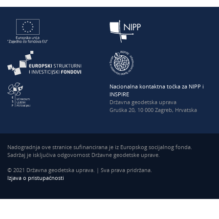
Nacionalna kontaktna točka za NIPP i
INSPIRE
Državna geodetska uprava
Gruška 20, 10 000 Zagreb, Hrvatska
Nadogradnja ove stranice sufinancirana je iz Europskog socijalnog fonda.
Sadržaj je isključiva odgovornost Državne geodetske uprave.
© 2021 Državna geodetska uprava. | Sva prava pridržana.
Izjava o pristupačnosti