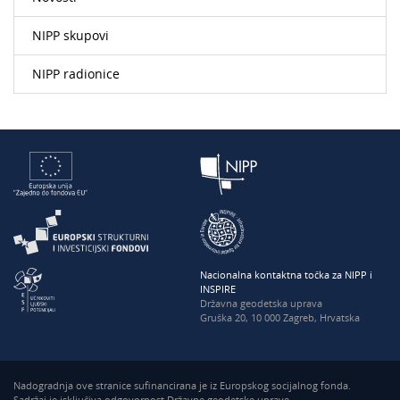
NIPP skupovi
NIPP radionice
Nacionalna kontaktna točka za NIPP i
INSPIRE
Državna geodetska uprava
Gruška 20, 10 000 Zagreb, Hrvatska
Nadogradnja ove stranice sufinancirana je iz Europskog socijalnog fonda.
Sadržaj je isključiva odgovornost Državne geodetske uprave.