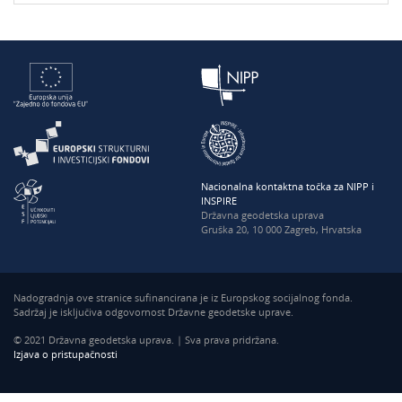
Nacionalna kontaktna točka za NIPP i
INSPIRE
Državna geodetska uprava
Gruška 20, 10 000 Zagreb, Hrvatska
Nadogradnja ove stranice sufinancirana je iz Europskog socijalnog fonda.
Sadržaj je isključiva odgovornost Državne geodetske uprave.
© 2021 Državna geodetska uprava. | Sva prava pridržana.
Izjava o pristupačnosti